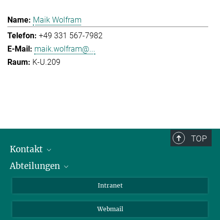
Maik Wolfram
+49 331 567-7982
maik.wolfram@...
K-U.209
TOP
Kontakt
Abteilungen
Mitarbeiterverzeichnis
Anfahrt
Biomaterialien
Intranet
Biomolekulare Systeme
Webmail
Kolloidchemie