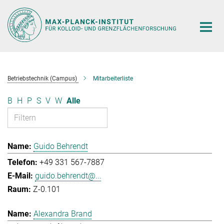
Hauptinhalt
Betriebstechnik (Campus)
Mitarbeiterliste
B
H
P
S
V
W
Alle
Guido Behrendt
+49 331 567-7887
guido.behrendt@...
Z-0.101
Alexandra Brand