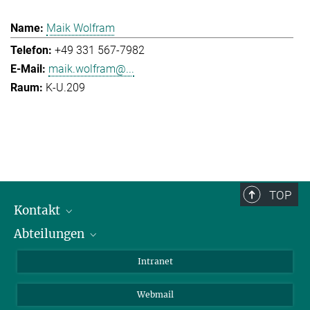
Maik Wolfram
+49 331 567-7982
maik.wolfram@...
K-U.209
TOP
Kontakt
Abteilungen
Mitarbeiterverzeichnis
Anfahrt
Biomaterialien
Intranet
Biomolekulare Systeme
Webmail
Kolloidchemie