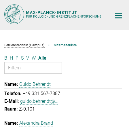
Hauptinhalt
Betriebstechnik (Campus)
Mitarbeiterliste
B
H
P
S
V
W
Alle
Guido Behrendt
+49 331 567-7887
guido.behrendt@...
Z-0.101
Alexandra Brand