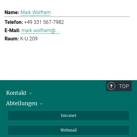
Maik Wolfram
+49 331 567-7982
maik.wolfram@...
K-U.209
TOP
Kontakt
Abteilungen
Mitarbeiterverzeichnis
Anfahrt
Biomaterialien
Intranet
Biomolekulare Systeme
Webmail
Kolloidchemie