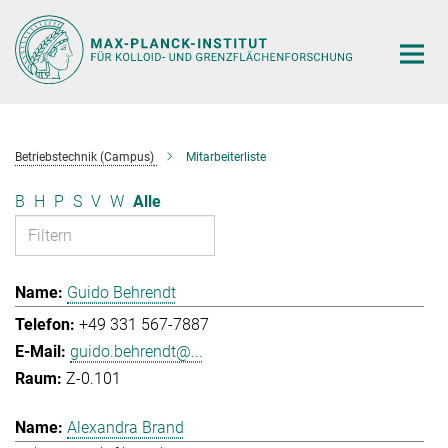
Hauptinhalt
Betriebstechnik (Campus)
Mitarbeiterliste
B
H
P
S
V
W
Alle
Guido Behrendt
+49 331 567-7887
guido.behrendt@...
Z-0.101
Alexandra Brand