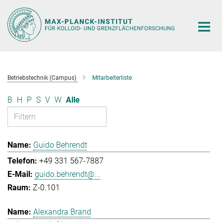
Hauptinhalt
Betriebstechnik (Campus)
Mitarbeiterliste
B
H
P
S
V
W
Alle
Guido Behrendt
+49 331 567-7887
guido.behrendt@...
Z-0.101
Alexandra Brand