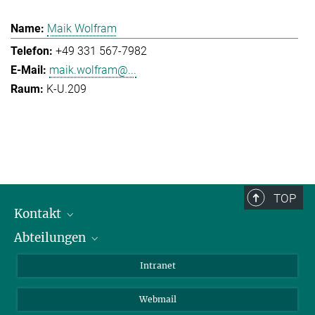
Maik Wolfram
+49 331 567-7982
maik.wolfram@...
K-U.209
TOP
Kontakt
Abteilungen
Mitarbeiterverzeichnis
Anfahrt
Biomaterialien
Intranet
Biomolekulare Systeme
Webmail
Kolloidchemie