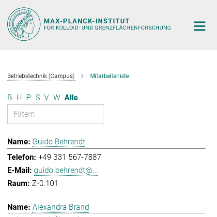
Hauptinhalt
Betriebstechnik (Campus)
Mitarbeiterliste
B
H
P
S
V
W
Alle
Guido Behrendt
+49 331 567-7887
guido.behrendt@...
Z-0.101
Alexandra Brand