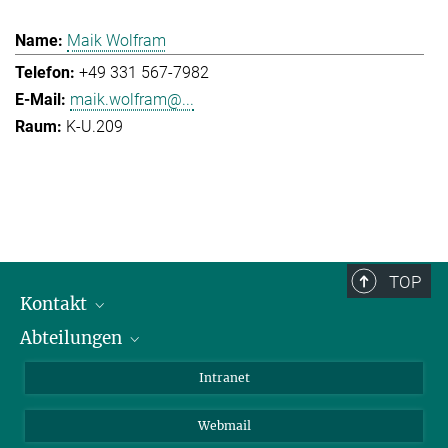
Maik Wolfram
+49 331 567-7982
maik.wolfram@...
K-U.209
TOP
Kontakt
Abteilungen
Mitarbeiterverzeichnis
Anfahrt
Biomaterialien
Intranet
Biomolekulare Systeme
Webmail
Kolloidchemie