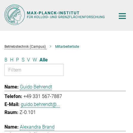
Hauptinhalt
Betriebstechnik (Campus)
Mitarbeiterliste
B
H
P
S
V
W
Alle
Guido Behrendt
+49 331 567-7887
guido.behrendt@...
Z-0.101
Alexandra Brand