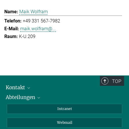
Maik Wolfram
+49 331 567-7982
maik.wolfram@...
K-U.209
TOP
Kontakt
Abteilungen
Mitarbeiterverzeichnis
Anfahrt
Biomaterialien
Intranet
Biomolekulare Systeme
Webmail
Kolloidchemie