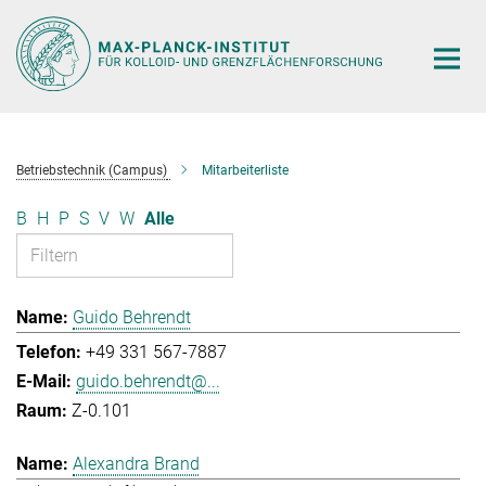
Hauptinhalt
Betriebstechnik (Campus)
Mitarbeiterliste
B
H
P
S
V
W
Alle
Guido Behrendt
+49 331 567-7887
guido.behrendt@...
Z-0.101
Alexandra Brand