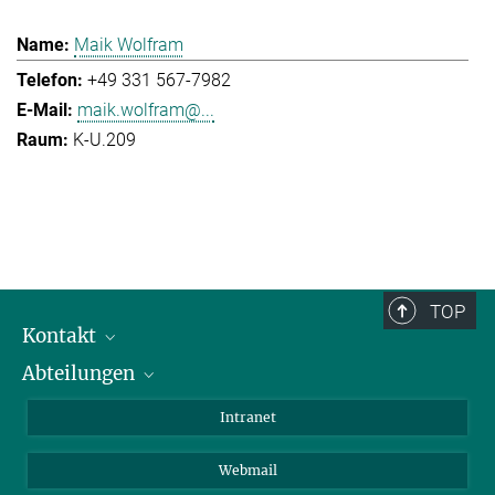
Maik Wolfram
+49 331 567-7982
maik.wolfram@...
K-U.209
TOP
Kontakt
Abteilungen
Mitarbeiterverzeichnis
Anfahrt
Biomaterialien
Intranet
Biomolekulare Systeme
Webmail
Kolloidchemie