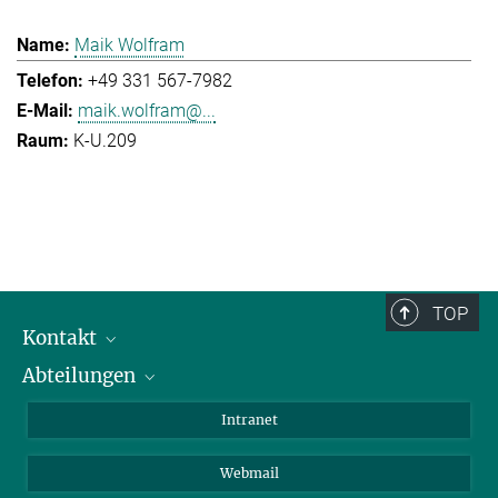
Maik Wolfram
+49 331 567-7982
maik.wolfram@...
K-U.209
TOP
Kontakt
Abteilungen
Mitarbeiterverzeichnis
Anfahrt
Biomaterialien
Intranet
Biomolekulare Systeme
Webmail
Kolloidchemie