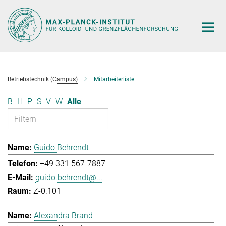
Hauptinhalt
Betriebstechnik (Campus)
Mitarbeiterliste
B
H
P
S
V
W
Alle
Guido Behrendt
+49 331 567-7887
guido.behrendt@...
Z-0.101
Alexandra Brand