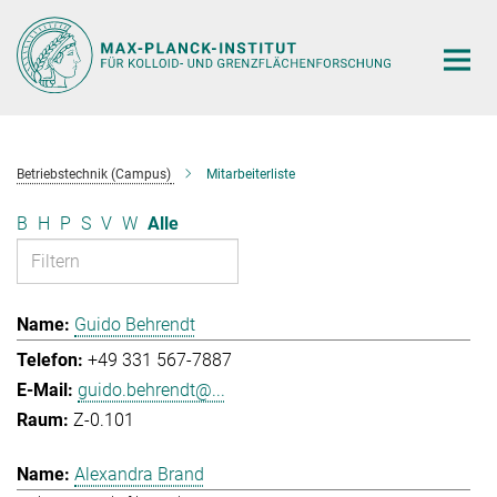
Hauptinhalt
Betriebstechnik (Campus)
Mitarbeiterliste
B
H
P
S
V
W
Alle
Guido Behrendt
+49 331 567-7887
guido.behrendt@...
Z-0.101
Alexandra Brand