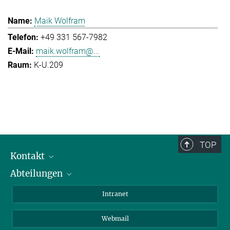
Maik Wolfram
+49 331 567-7982
maik.wolfram@...
K-U.209
TOP
Kontakt
Abteilungen
Mitarbeiterverzeichnis
Anfahrt
Biomaterialien
Intranet
Biomolekulare Systeme
Webmail
Kolloidchemie