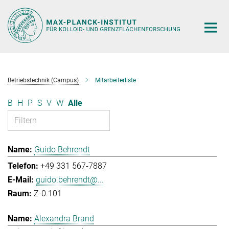
Hauptinhalt
Betriebstechnik (Campus)
Mitarbeiterliste
B
H
P
S
V
W
Alle
Guido Behrendt
+49 331 567-7887
guido.behrendt@...
Z-0.101
Alexandra Brand