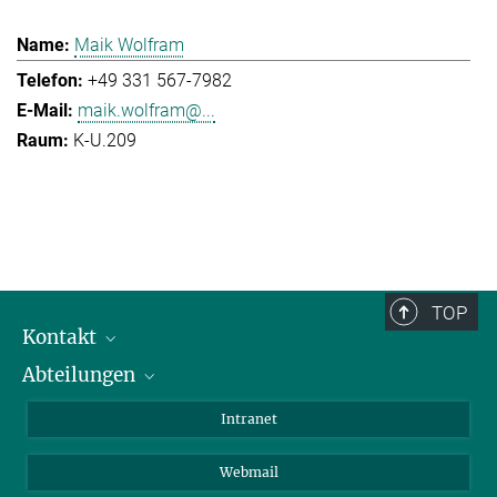
Maik Wolfram
+49 331 567-7982
maik.wolfram@...
K-U.209
TOP
Kontakt
Abteilungen
Mitarbeiterverzeichnis
Anfahrt
Biomaterialien
Intranet
Biomolekulare Systeme
Webmail
Kolloidchemie