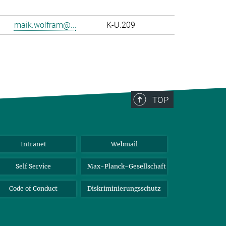
maik.wolfram@...
K-U.209
TOP
Intranet
Webmail
Self Service
Max-Planck-Gesellschaft
Code of Conduct
Diskriminierungsschutz