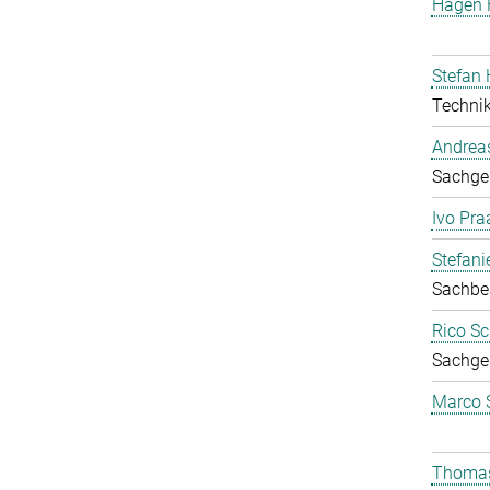
Hagen
Stefan 
Technik
Andrea
Sachgeb
Ivo Pra
Stefan
Sachbea
Rico Sc
Sachgeb
Marco 
Thomas