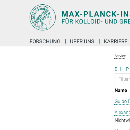
Hauptinhalt
FORSCHUNG
ÜBER UNS
KARRIERE
Service
B
H
P
Name
Guido 
Alexan
Nichtwi