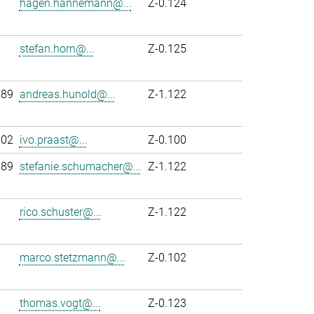
hagen.hannemann@...
Z-0.124
stefan.horn@...
Z-0.125
889
andreas.hunold@...
Z-1.122
102
ivo.praast@...
Z-0.100
889
stefanie.schumacher@...
Z-1.122
rico.schuster@...
Z-1.122
marco.stetzmann@...
Z-0.102
thomas.vogt@...
Z-0.123