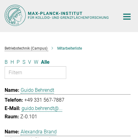
Hauptinhalt
Betriebstechnik (Campus)
Mitarbeiterliste
B
H
P
S
V
W
Alle
Guido Behrendt
+49 331 567-7887
guido.behrendt@...
Z-0.101
Alexandra Brand