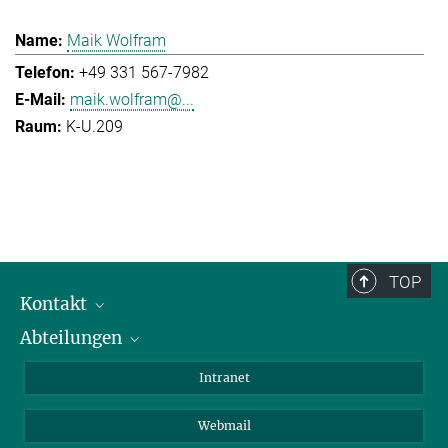
Maik Wolfram
+49 331 567-7982
maik.wolfram@...
K-U.209
TOP
Kontakt
Abteilungen
Mitarbeiterverzeichnis
Anfahrt
Biomaterialien
Intranet
Biomolekulare Systeme
Webmail
Kolloidchemie