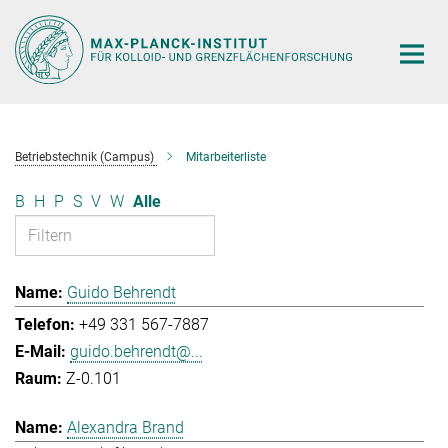
Hauptinhalt
Betriebstechnik (Campus)
Mitarbeiterliste
B
H
P
S
V
W
Alle
Guido Behrendt
+49 331 567-7887
guido.behrendt@...
Z-0.101
Alexandra Brand