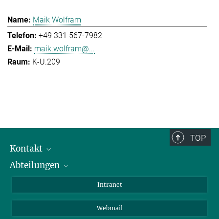
Maik Wolfram
+49 331 567-7982
maik.wolfram@...
K-U.209
TOP
Kontakt
Abteilungen
Mitarbeiterverzeichnis
Anfahrt
Biomaterialien
Intranet
Biomolekulare Systeme
Webmail
Kolloidchemie