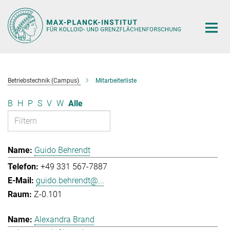
Hauptinhalt
Betriebstechnik (Campus)
Mitarbeiterliste
B
H
P
S
V
W
Alle
Guido Behrendt
+49 331 567-7887
guido.behrendt@...
Z-0.101
Alexandra Brand