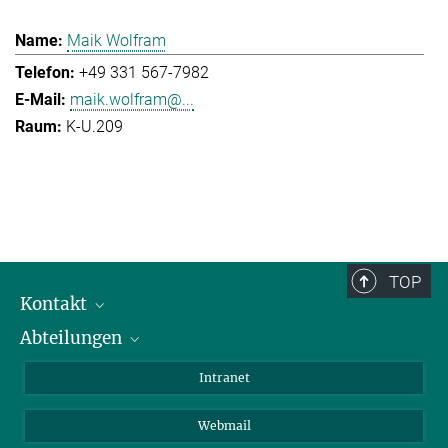
Maik Wolfram
+49 331 567-7982
maik.wolfram@...
K-U.209
TOP
Kontakt
Abteilungen
Mitarbeiterverzeichnis
Anfahrt
Biomaterialien
Intranet
Biomolekulare Systeme
Webmail
Kolloidchemie