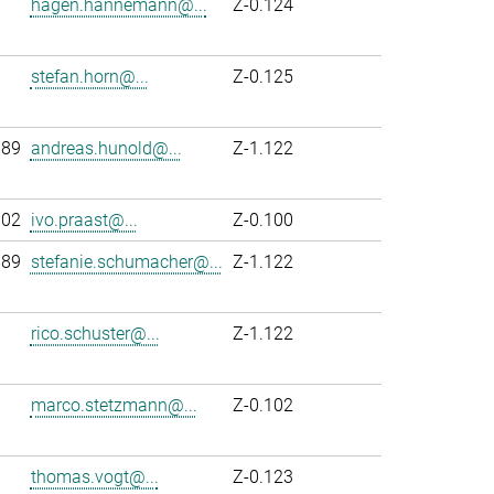
hagen.hannemann@...
Z-0.124
stefan.horn@...
Z-0.125
889
andreas.hunold@...
Z-1.122
102
ivo.praast@...
Z-0.100
889
stefanie.schumacher@...
Z-1.122
rico.schuster@...
Z-1.122
marco.stetzmann@...
Z-0.102
thomas.vogt@...
Z-0.123