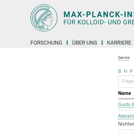
Hauptinhalt
FORSCHUNG
ÜBER UNS
KARRIERE
Service
B
H
P
Name
Guido 
Alexan
Nichtwi