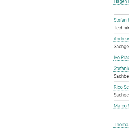
Hagen
Stefan 
Technik
Andrea
Sachgeb
Ivo Pra
Stefan
Sachbea
Rico Sc
Sachgeb
Marco 
Thomas