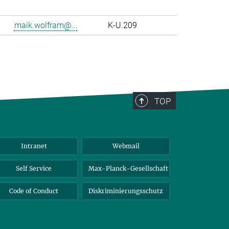
maik.wolfram@...
K-U.209
TOP
Intranet
Webmail
Self Service
Max-Planck-Gesellschaft
Code of Conduct
Diskriminierungsschutz