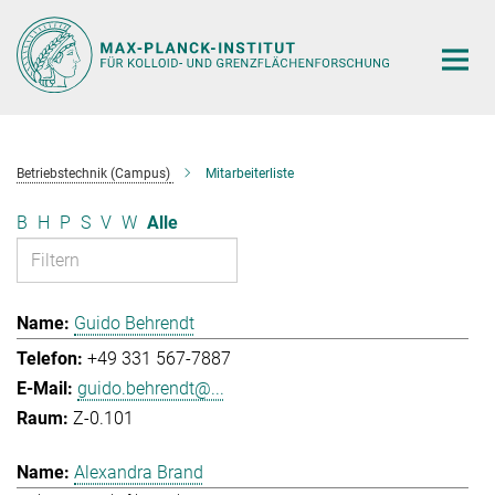
Hauptinhalt
Betriebstechnik (Campus)
Mitarbeiterliste
B
H
P
S
V
W
Alle
Guido Behrendt
+49 331 567-7887
guido.behrendt@...
Z-0.101
Alexandra Brand