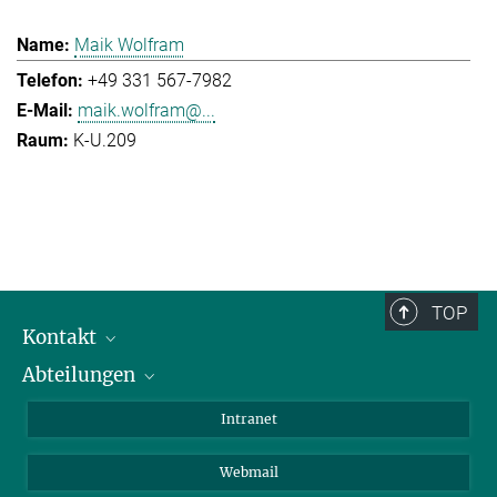
Maik Wolfram
+49 331 567-7982
maik.wolfram@...
K-U.209
TOP
Kontakt
Abteilungen
Mitarbeiterverzeichnis
Anfahrt
Biomaterialien
Intranet
Biomolekulare Systeme
Webmail
Kolloidchemie