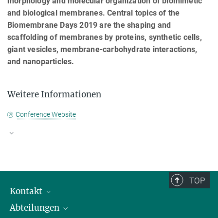
morphology and molecular organization of biomimetic
and biological membranes. Central topics of the
Biomembrane Days 2019 are the shaping and
scaffolding of membranes by proteins, synthetic cells,
giant vesicles, membrane-carbohydrate interactions,
and nanoparticles.
Weitere Informationen
Conference Website
TOP
Kontakt
Abteilungen
Mitarbeiterverzeichnis