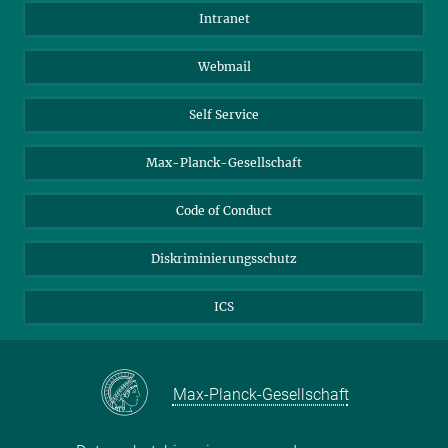
Anfahrt
Biomaterialien
Intranet
Biomolekulare Systeme
Webmail
Kolloidchemie
Nachhaltige und Bio-inspirierte Materialien
Self Service
Max-Planck-Gesellschaft
Code of Conduct
Diskriminierungsschutz
ICS
Max-Planck-Gesellschaft