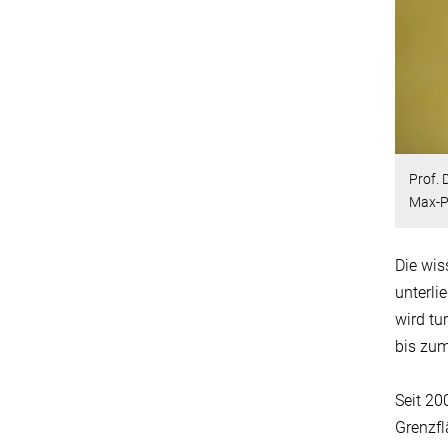
Prof. D
Max-Pl
Die wis
unterli
wird tu
bis zum
Seit 20
Grenzfl