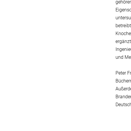
gehören
Eigensc
untersu
betreib
Knochen
ergänzt
Ingenie
und Me
Peter F
Büchern
Außerde
Branden
Deutsc