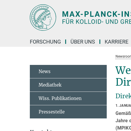
Hauptinhalt
FORSCHUNG
ÜBER UNS
KARRIERE
Newsroo
We
News
Dir
Mediathek
Direk
Wiss. Publikationen
1. JANU
Pressestelle
Gemäß d
Jahre 
(MPIKG