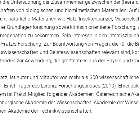
 die Untersuchung der Zusammenhänge zwischen der (hierarch
haften von biologischen und biomimetischen Materialien. Auf d
cht natürliche Materialien wie Holz, Insektenpanzer, Muschelsc
t er Grundlagenforschung sowie klinisch orientierte Forschung
regenation zu bekommen. Sein Interesse in den interdisziplin
 Fratzls Forschung. Zur Beantwortung von Fragen, die für die B
urwissenschaften und Geisteswissenschaften relevant sind, ko
thoden zur Anwendung, die größtenteils aus der Physik und C
ratzl ist Autor und Mitautor von mehr als 600 wissenschaftlich
. Er ist Träger des Leibniz-Forschungspreises (2010), Ehrendokto
m ist Fratzl Mitglied folgender Akademien: Österreichische Ak
burgische Akademie der Wissenschaften, Akademie der Wissen
hen Akademie der Technikwissenschaften.