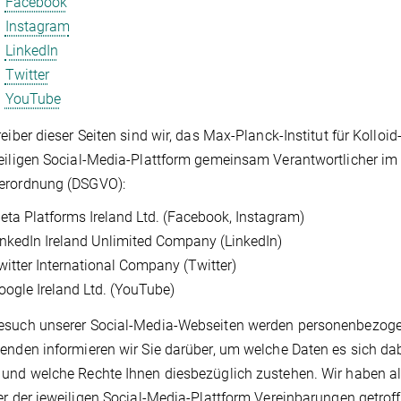
Facebook
Instagram
LinkedIn
Twitter
YouTube
reiber dieser Seiten sind wir, das Max-Planck-Institut für Kollo
eiligen Social-Media-Plattform gemeinsam Verantwortlicher im S
erordnung (DSGVO):
eta Platforms Ireland Ltd. (Facebook, Instagram)
inkedIn Ireland Unlimited Company (LinkedIn)
witter International Company (Twitter)
oogle Ireland Ltd. (YouTube)
such unserer Social-Media-Webseiten werden personenbezogene
enden informieren wir Sie darüber, um welche Daten es sich dab
und welche Rechte Ihnen diesbezüglich zustehen. Wir haben als
er der jeweiligen Social-Media-Plattform Vereinbarungen getro