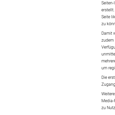
Seiten-
erstell
Seite l
zu könn
Damit w
zudem a
Verfügu
unmitte
mehrere
um regi
Die ers
Zugang 
Weitere
Media-P
zu Nutz