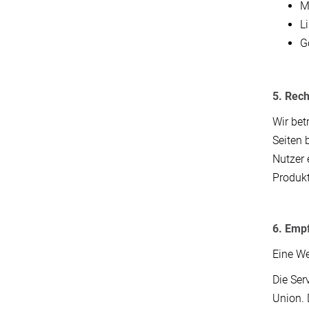
M
L
Go
5. Rec
Wir bet
Seiten 
Nutzer 
Produkt
6. Emp
Eine We
Die Ser
Union. 