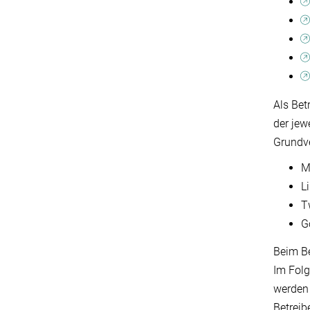
Als Bet
der jew
Grundv
M
L
T
G
Beim Be
Im Folg
werden 
Betreib