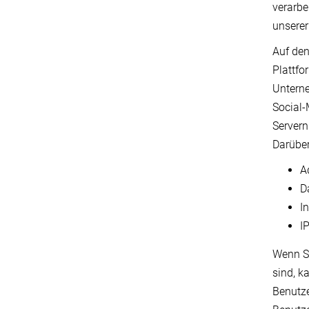
verarbei
unserer
Auf den
Plattfo
Unterne
Social-
Servern
Darüber
A
D
I
I
Wenn Si
sind, k
Benutze