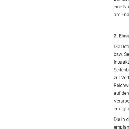
eine Nu
am Ende
2. Eins
Die Bet
bzw. Se
Interak
Seitenb
zur Ver
Reichwe
auf den
Verarbe
erfolgt
Die in 
empfang