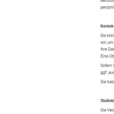
Benutze
persönl
Kontak
Sie kön
wir, um
Ihre Da
Eine Üb
Sofern 
ggf. au
Sie hab
Statis
Die Ver