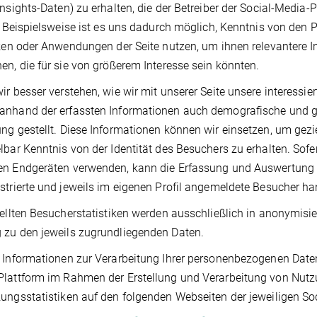
Insights-Daten) zu erhalten, die der Betreiber der Social-Media
t. Beispielsweise ist es uns dadurch möglich, Kenntnis von den P
iken oder Anwendungen der Seite nutzen, um ihnen relevantere I
en, die für sie von größerem Interesse sein könnten.
ir besser verstehen, wie wir mit unserer Seite unsere interessi
nhand der erfassten Informationen auch demografische und ge
ng gestellt. Diese Informationen können wir einsetzen, um gezie
lbar Kenntnis von der Identität des Besuchers zu erhalten. Sof
n Endgeräten verwenden, kann die Erfassung und Auswertung a
strierte und jeweils im eigenen Profil angemeldete Besucher ha
tellten Besucherstatistiken werden ausschließlich in anonymisi
zu den jeweils zugrundliegenden Daten.
 Informationen zur Verarbeitung Ihrer personenbezogenen Daten 
lattform im Rahmen der Erstellung und Verarbeitung von Nutzu
ungsstatistiken auf den folgenden Webseiten der jeweiligen So