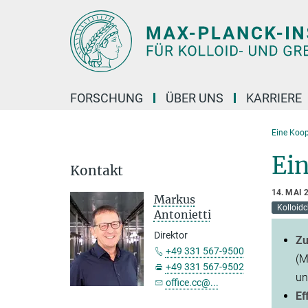
Hauptinhalt
FORSCHUNG
ÜBER UNS
KARRIERE
Eine Koop
Ein
Kontakt
14. MAI 
Markus
Kolloid
Antonietti
Direktor
Zu
+49 331 567-9500
(M
+49 331 567-9502
un
office.cc@...
Ef