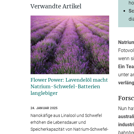
ho
Verwandte Artikel
Sc
di
Natriu
Fotovol
wenn si
Ein Te
unter 
Flower Power: Lavendelöl macht
verläng
Natrium-Schwefel-Batterien
langlebiger
Forsc
Nun hat
24. JANUAR 2025
Nanokäfige aus Linalool und Schwefel
austral
erhöhen die Lebensdauer und
indust
Speicherkapazität von Natrium-Schwefel-
bahnbre