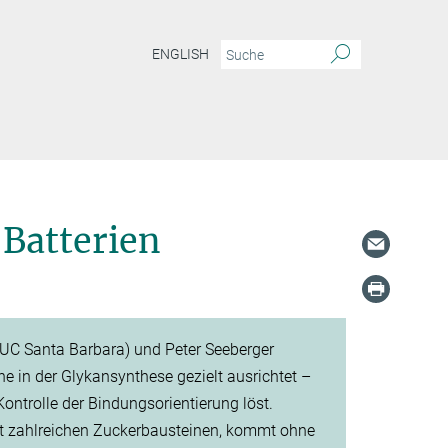
ENGLISH
 Batterien
C Santa Barbara) und Peter Seeberger
ne in der Glykansynthese gezielt ausrichtet –
ntrolle der Bindungsorientierung löst.
it zahlreichen Zuckerbausteinen, kommt ohne