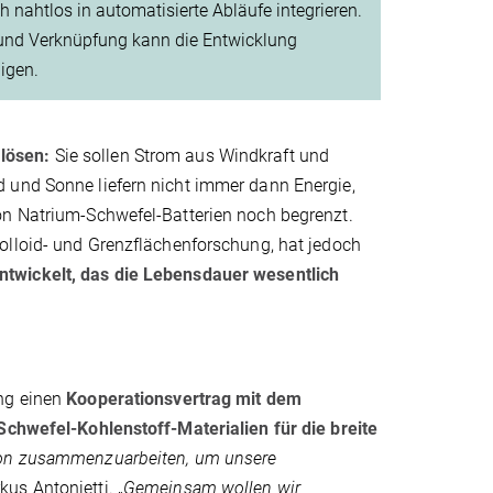
nahtlos in automatisierte Abläufe integrieren.
und Verknüpfung kann die Entwicklung
igen.
lösen:
Sie sollen Strom aus Windkraft und
 und Sonne liefern nicht immer dann Energie,
on Natrium-Schwefel-Batterien noch begrenzt.
Kolloid- und Grenzflächenforschung, hat jedoch
ntwickelt, das die Lebensdauer wesentlich
ung einen
Kooperationsvertrag mit dem
 Schwefel-Kohlenstoff-Materialien für die breite
lion zusammenzuarbeiten, um unsere
kus Antonietti. „
Gemeinsam wollen wir