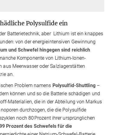
ädliche Polysulfide ein
er Batterietechnik, aber Lithium ist ein knappes
bunden: von der energieintensiven Gewinnung
ium und Schwefel hingegen sind reichlich
ls manche Komponente von Lithium-Ionen-
h aus Meerwasser oder Salzlagerstätten
rie an.
chnischen Problem namens
Polysulfid-Shuttling
–
ndern können und so die Batterie schädigen und
ff-Materialien, die in der Abteilung von Markus
anoporen durchzogen, die die Polysulfide
ezyklen noch 80 Prozent ihrer ursprünglichen
9 Prozent des Schwefels für die
nergiedichte einer Natrium-Schwefel-Batterie.