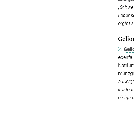
„
Schwef
Lebens
ergibt 
Gelio
Geli
ebenfal
Natrium
münzgr
außerg
kosteng
einige 