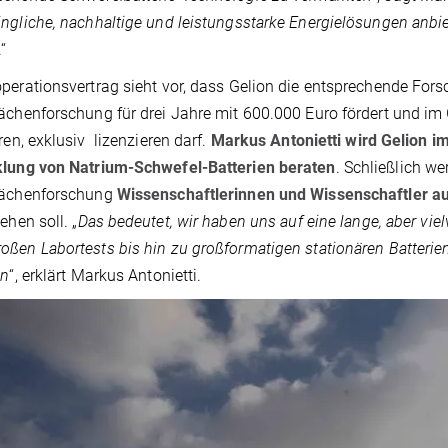
ngliche, nachhaltige und leistungsstarke Energielösungen anbi
.“
perationsvertrag sieht vor, dass Gelion die entsprechende Fors
ächenforschung für drei Jahre mit 600.000 Euro fördert und im
eren, exklusiv lizenzieren darf.
Markus Antonietti wird Gelion 
klung von Natrium-Schwefel-Batterien beraten
. Schließlich w
lächenforschung
Wissenschaftlerinnen und Wissenschaftler au
ehen soll. „
Das bedeutet, wir haben uns auf eine lange, aber vi
ßen Labortests bis hin zu großformatigen stationären Batterie
en
“, erklärt Markus Antonietti.