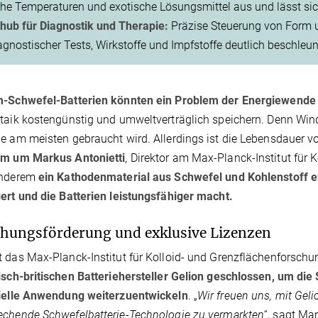
he Temperaturen und exotische Lösungsmittel aus und lässt sich 
hub für Diagnostik und Therapie:
Präzise Steuerung von Form 
agnostischer Tests, Wirkstoffe und Impfstoffe deutlich beschleun
m-Schwefel-Batterien könnten ein Problem der Energiewende 
taik kostengünstig und umweltverträglich speichern. Denn Wind
e am meisten gebraucht wird. Allerdings ist die Lebensdauer v
am um Markus Antonietti
, Direktor am Max-Planck-Institut für 
anderem
ein Kathodenmaterial aus Schwefel und Kohlenstoff e
ert und die Batterien leistungsfähiger macht.
hungsförderung und exklusive Lizenzen
 das Max-Planck-Institut für Kolloid- und Grenzflächenforsch
isch-britischen Batteriehersteller Gelion geschlossen, um die
rielle Anwendung weiterzuentwickeln
. „
Wir freuen uns, mit Ge
chende Schwefelbatterie-Technologie zu vermarkten
“, sagt Mar