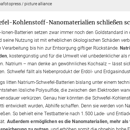
afotopress / picture alliance
fel-Kohlenstoff-Nanomaterialien schließen sch
-Ionen-Batterien setzen zwar immer noch den Goldstandard in d
d seine Nutzung ist mit erheblichen ökologischen Schäden ver
e Verarbeitung bis hin zur Entsorgung giftiger Rückstände.
Natr
den
, kostengünstig und für die Umwelt viel unbedenklicher a
en. Natrium – man denke an gewöhnliches Kochsalz – lässt sic
n. Schwefel fällt als Nebenprodukt der Erdöl- und Erdgasindust
ngs litten Natrium-Schwefel-Batterien bislang unter einem te
ntstehen lösliche Polysulfide, die zwischen den Elektroden wa
bensdauer verkürzen. Genau hier könnten die Schwefel-Kohlensto
tti entwickelt wurden, Abhilfe schaffen. Denn sie werden von N
ießen. So behielt eine Testbatterie nach 1.500 Lade- und Entlad
ät.
Außerdem ermöglichen es die Nanomaterialien, mehr als 9
espeicherung zu nutzen
, und erhöhen somit die ohnehin hohe E