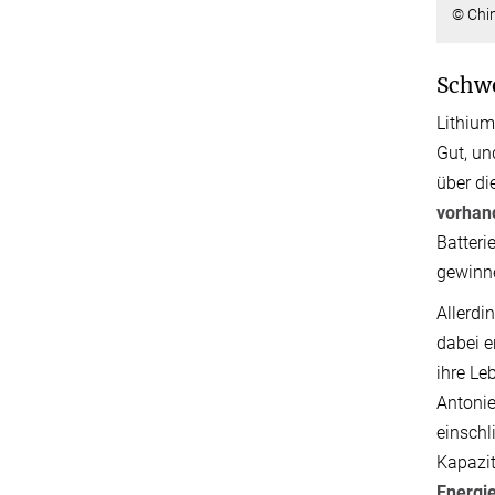
© Chin
Schwe
Lithium
Gut, un
über di
vorhan
Batteri
gewinne
Allerdi
dabei e
ihre Le
Antonie
einschl
Kapazit
Energi