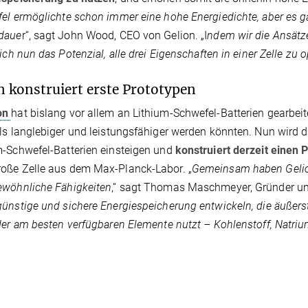
el ermöglichte schon immer eine hohe Energiedichte, aber es g
daue
r“, sagt John Wood, CEO von Gelion. „I
ndem wir die Ansätz
sich nun das Potenzial, alle drei Eigenschaften in einer Zelle zu 
n konstruiert erste Prototypen
on
hat bislang vor allem an Lithium-Schwefel-Batterien gearbeit
ls langlebiger und leistungsfähiger werden könnten. Nun wird
-Schwefel-Batterien einsteigen und
konstruiert derzeit einen 
oße Zelle aus dem Max-Planck-Labor. „
Gemeinsam haben Gelio
ewöhnliche Fähigkeiten
,“ sagt Thomas Maschmeyer, Gründer und
ünstige und sichere Energiespeicherung entwickeln, die äußers
der am besten verfügbaren Elemente nutzt – Kohlenstoff, Natri