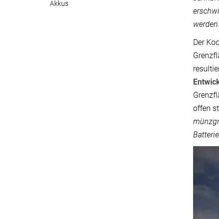
Akkus
erschwi
werden
Der Koo
Grenzfl
resulti
Entwic
Grenzf
offen st
münzgro
Batteri