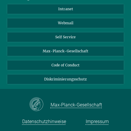
Anfahrt
Biomaterialien
Intranet
Biomolekulare Systeme
Webmail
Kolloidchemie
Nachhaltige und Bio-inspirierte Materialien
Self Service
Max-Planck-Gesellschaft
Code of Conduct
Diskriminierungsschutz
Max-Planck-Gesellschaft
Datenschutzhinweise
Impressum