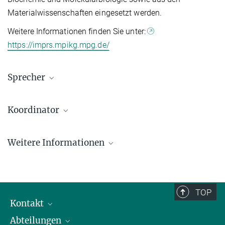
Materialwissenschaften eingesetzt werden.
Weitere Informationen finden Sie unter:
https://imprs.mpikg.mpg.de/
Sprecher
Prof. Dr. Reinhard Lipowsky
Koordinator
Emeritierter Direktor
+49 331 567-9601
Dr. Angelo Valleriani
+49 331 567-9602
Weitere Informationen
Group Leader
valerie.lecker@...
+49 331 567-9633
Publikationen
+49 331 567-9602
angelo.valleriani@...
TOP
Kontakt
Abteilungen
Mitarbeiterverzeichnis