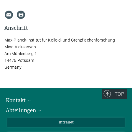
Anschrift
Max-Planck-Institut für Kolloid- und Grenzflächenforschung
Mina Aleksanyan
Am Mühlenberg 1
14476 Potsdam
Germany
TOP
Kontakt
Abteilungen
Mitarbeiterverzeichnis
Anfahrt
Biomaterialien
Intranet
Biomolekulare Systeme