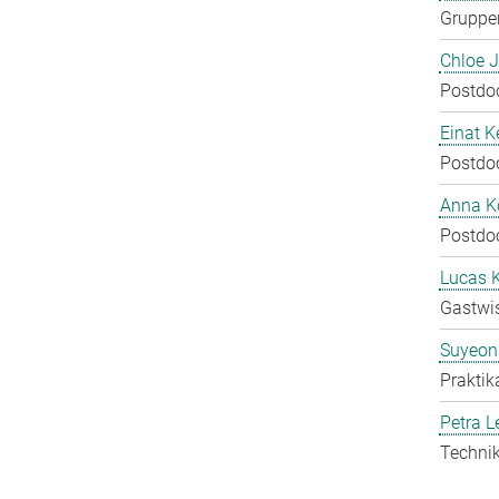
Gruppen
Chloe 
Postdo
Einat K
Postdo
Anna Ko
Postdo
Lucas 
Gastwis
Suyeon
Praktik
Petra L
Technik