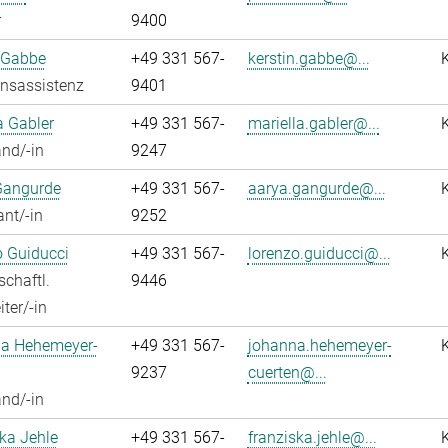
r
9400
 Gabbe
+49 331 567-
kerstin.gabbe@...
onsassistenz
9401
a Gabler
+49 331 567-
mariella.gabler@...
nd/-in
9247
Gangurde
+49 331 567-
aarya.gangurde@...
ant/-in
9252
 Guiducci
+49 331 567-
lorenzo.guiducci@...
chaftl.
9446
ter/-in
a Hehemeyer-
+49 331 567-
johanna.hehemeyer-
9237
cuerten@...
nd/-in
ka Jehle
+49 331 567-
franziska.jehle@...