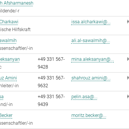
h Afsharmanesh
ldende/-r
 Charkawi
issa.alcharkawi@...
ische Hilfskraft
Sawalmih
ali.al-sawalmih@...
senschaftler/-in
leksanyan
+49 331 567-
mina.aleksanyan@...
c
9428
uz Amini
+49 331 567-
shahrouz.amini@...
leiter/-in
9632
sa
+49 331 567-
pelin.asa@...
nd/-in
9439
Becker
moritz.becker@...
senschaftler/-in