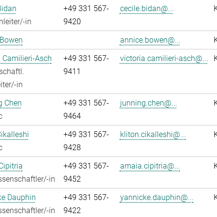
Bidan
+49 331 567-
cecile.bidan@...
leiter/-in
9420
 Bowen
annice.bowen@...
a Camilieri-Asch
+49 331 567-
victoria.camilieri-asch@...
chaftl.
9411
ter/-in
g Chen
+49 331 567-
junning.chen@...
c
9464
ikalleshi
+49 331 567-
kliton.cikalleshi@...
c
9428
ipitria
+49 331 567-
amaia.cipitria@...
senschaftler/-in
9452
ke Dauphin
+49 331 567-
yannicke.dauphin@...
senschaftler/-in
9422