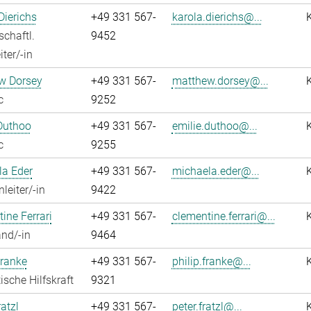
Dierichs
+49 331 567-
karola.dierichs@...
chaftl.
9452
ter/-in
w Dorsey
+49 331 567-
matthew.dorsey@...
c
9252
Duthoo
+49 331 567-
emilie.duthoo@...
c
9255
la Eder
+49 331 567-
michaela.eder@...
leiter/-in
9422
ine Ferrari
+49 331 567-
clementine.ferrari@...
nd/-in
9464
Franke
+49 331 567-
philip.franke@...
ische Hilfskraft
9321
atzl
+49 331 567-
peter.fratzl@...