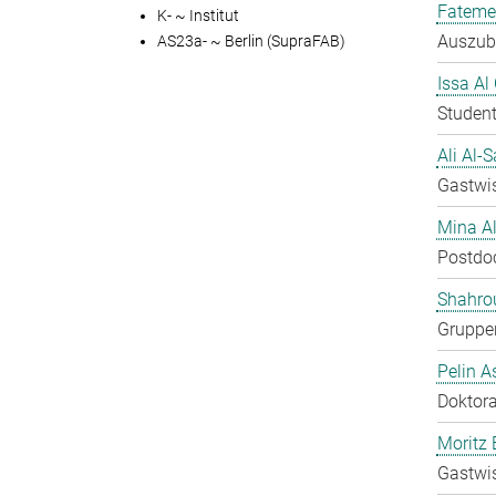
Fateme
K- ~ Institut
Auszubi
AS23a- ~ Berlin (SupraFAB)
Issa Al
Student
Ali Al-
Gastwis
Mina A
Postdo
Shahro
Gruppen
Pelin A
Doktora
Moritz 
Gastwis