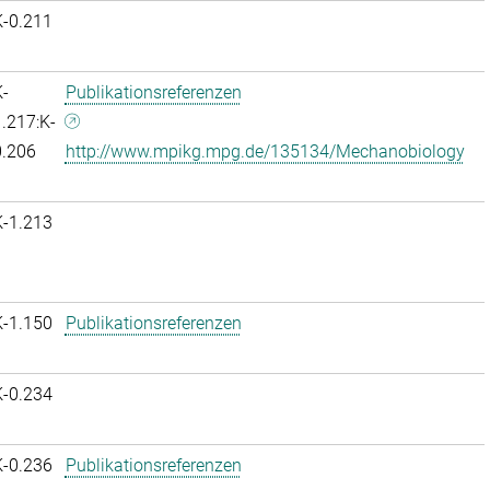
K-0.211
-
Publikationsreferenzen
.217:K-
0.206
http://www.mpikg.mpg.de/135134/Mechanobiology
K-1.213
K-1.150
Publikationsreferenzen
K-0.234
K-0.236
Publikationsreferenzen