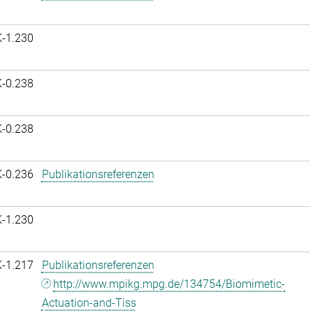
K-1.230
K-0.238
K-0.238
K-0.236
Publikationsreferenzen
K-1.230
K-1.217
Publikationsreferenzen
http://www.mpikg.mpg.de/134754/Biomimetic-
Actuation-and-Tiss