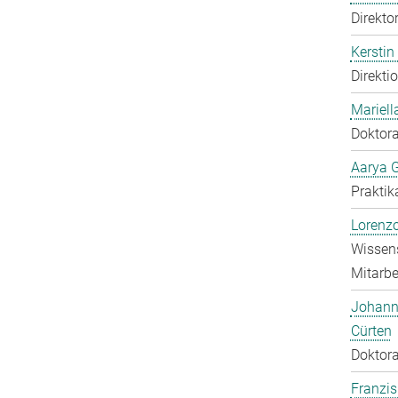
Direkto
Kerstin
Direkti
Mariell
Doktora
Aarya 
Praktik
Lorenzo
Wissens
Mitarbei
Johann
Cürten
Doktora
Franzis