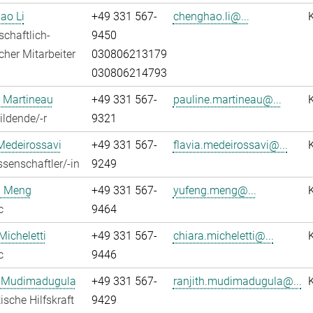
ao Li
+49 331 567-
chenghao.li@...
chaftlich-
9450
cher Mitarbeiter
030806213179
030806214793
 Martineau
+49 331 567-
pauline.martineau@...
ldende/-r
9321
Medeirossavi
+49 331 567-
flavia.medeirossavi@...
senschaftler/-in
9249
 Meng
+49 331 567-
yufeng.meng@...
c
9464
Micheletti
+49 331 567-
chiara.micheletti@...
c
9446
h Mudimadugula
+49 331 567-
ranjith.mudimadugula@...
ische Hilfskraft
9429