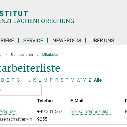
RIERE
SERVICE
NEWSROOM
ÜBER UNS
g
Biomaterialien
Mitarbeiter
arbeiterliste
D
E
F
G
H
J
K
L
M
P
R
S
T
V
W
Y
Z
Alle
Telefon
E-Mail
Adigüzel
+49 331 567-
melisa.adiguezel@...
senschaftler/-in
9255