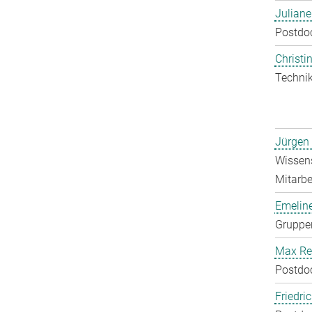
Julian
Postdo
Christin
Technik
Jürgen
Wissens
Mitarbei
Emelin
Gruppen
Max Re
Postdo
Friedri