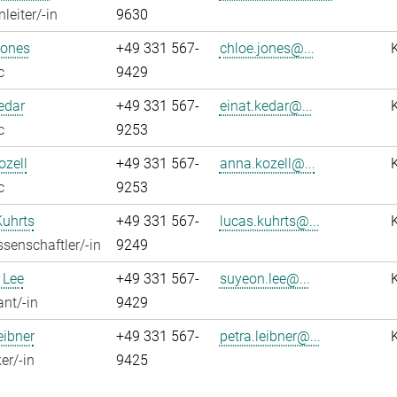
leiter/-in
9630
Jones
+49 331 567-
chloe.jones@...
c
9429
edar
+49 331 567-
einat.kedar@...
c
9253
zell
+49 331 567-
anna.kozell@...
c
9253
Kuhrts
+49 331 567-
lucas.kuhrts@...
senschaftler/-in
9249
 Lee
+49 331 567-
suyeon.lee@...
ant/-in
9429
eibner
+49 331 567-
petra.leibner@...
er/-in
9425