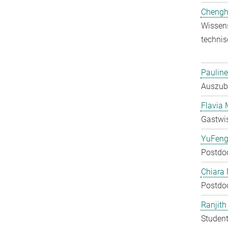
Chengh
Wissens
technis
Pauline
Auszubi
Flavia 
Gastwis
YuFeng
Postdo
Chiara 
Postdo
Ranjit
Student