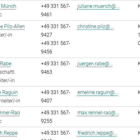
e Münch
+49 331 567-
juliane.muench@...
c
9461
e Pilz-Allen
+49 331 567-
christine.pilz@...
K
er/-in
9427
1
+49 331 567-
9456
 Rabe
+49 331 567-
juergen.rabe@...
chaftl.
9463
ter/-in
e Raguin
+49 331 567-
emeline.raguin@...
leiter/-in
9407
nner-Rao
+49 331 567-
max.renner-rao@...
c
9255
ch Reppe
+49 331 567-
friedrich.reppe@...