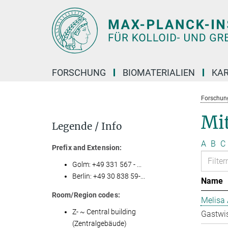
Hauptinhalt
FORSCHUNG
BIOMATERIALIEN
KAR
Forschun
Mit
Legende / Info
A
B
C
Prefix and Extension:
Golm: +49 331 567 - ...
Berlin: +49 30 838 59-...
Name
Room/Region codes:
Melisa 
Z- ~ Central building
Gastwis
(Zentralgebäude)