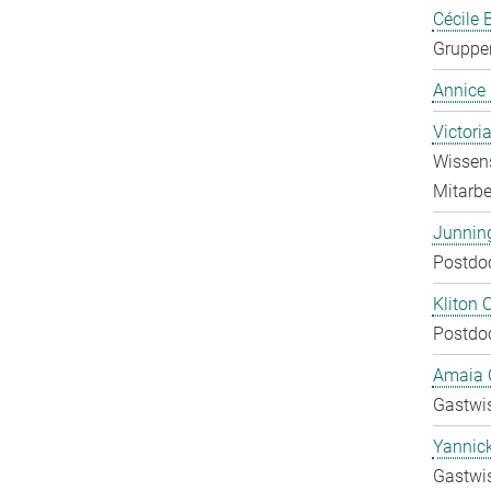
Cécile 
Gruppen
Annice
Victori
Wissens
Mitarbei
Junnin
Postdo
Kliton C
Postdo
Amaia C
Gastwis
Yannic
Gastwis