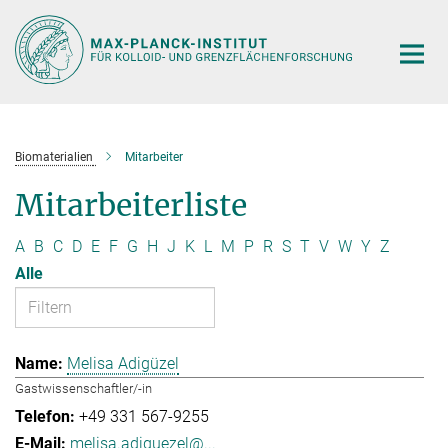
Hauptinhalt
Biomaterialien
Mitarbeiter
Mitarbeiterliste
A
B
C
D
E
F
G
H
J
K
L
M
P
R
S
T
V
W
Y
Z
Alle
Melisa Adigüzel
Gastwissenschaftler/-in
+49 331 567-9255
melisa.adiguezel@...