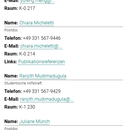
yufeng.meng@...
K-0.217
Chiara Micheletti
Postdoc
+49 331 567-9446
chiara.micheletti@...
K-0.214
Publikationsreferenzen
Ranjith Mudimadugula
Studentische Hilfskraft
+49 331 567-9429
ranjith.mudimadugula@...
K-1.230
Juliane Münch
Postdoc