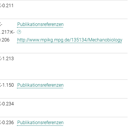
K-0.211
-
Publikationsreferenzen
.217:K-
0.206
http://www.mpikg.mpg.de/135134/Mechanobiology
K-1.213
K-1.150
Publikationsreferenzen
K-0.234
K-0.236
Publikationsreferenzen