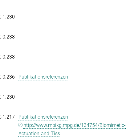
K-1.230
K-0.238
K-0.238
K-0.236
Publikationsreferenzen
K-1.230
K-1.217
Publikationsreferenzen
http://www.mpikg.mpg.de/134754/Biomimetic-
Actuation-and-Tiss