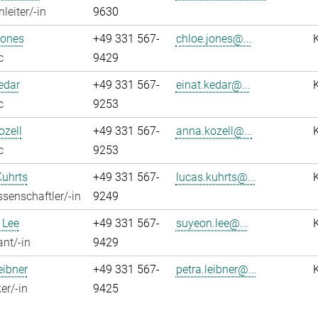
leiter/-in
9630
Jones
+49 331 567-
chloe.jones@...
c
9429
edar
+49 331 567-
einat.kedar@...
c
9253
zell
+49 331 567-
anna.kozell@...
c
9253
Kuhrts
+49 331 567-
lucas.kuhrts@...
senschaftler/-in
9249
 Lee
+49 331 567-
suyeon.lee@...
ant/-in
9429
eibner
+49 331 567-
petra.leibner@...
er/-in
9425