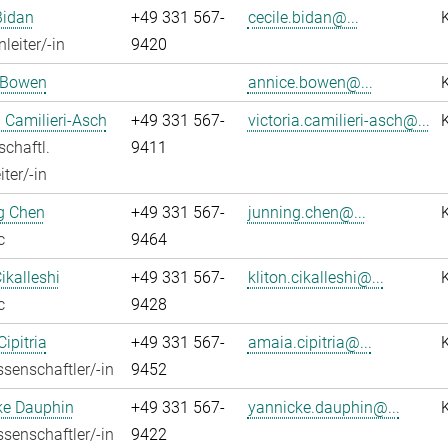
Bidan
+49 331 567-
cecile.bidan@...
leiter/-in
9420
 Bowen
annice.bowen@...
a Camilieri-Asch
+49 331 567-
victoria.camilieri-asch@...
chaftl.
9411
ter/-in
g Chen
+49 331 567-
junning.chen@...
c
9464
ikalleshi
+49 331 567-
kliton.cikalleshi@...
c
9428
ipitria
+49 331 567-
amaia.cipitria@...
senschaftler/-in
9452
ke Dauphin
+49 331 567-
yannicke.dauphin@...
senschaftler/-in
9422