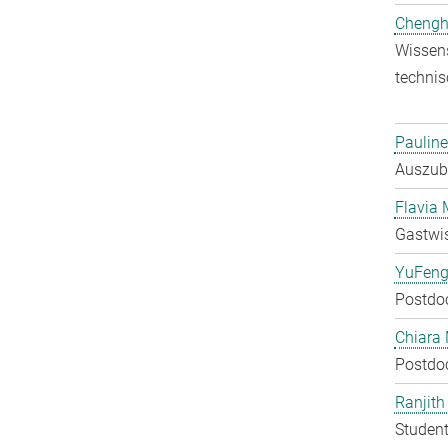
Chengh
Wissens
technis
Pauline
Auszubi
Flavia 
Gastwis
YuFeng
Postdo
Chiara 
Postdo
Ranjit
Student