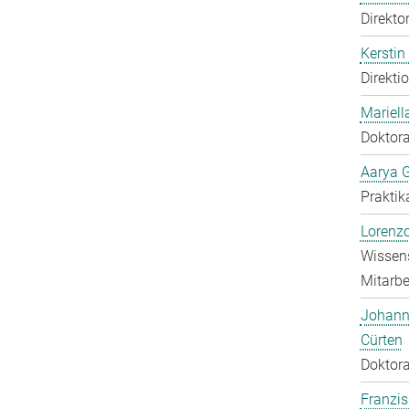
Direkto
Kerstin
Direkti
Mariell
Doktora
Aarya 
Praktik
Lorenzo
Wissens
Mitarbei
Johann
Cürten
Doktora
Franzis