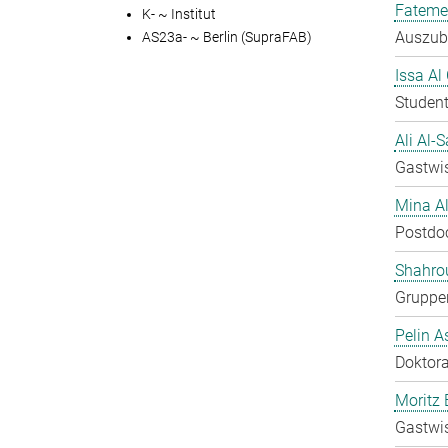
Fateme
K- ~ Institut
Auszubi
AS23a- ~ Berlin (SupraFAB)
Issa Al
Student
Ali Al-
Gastwis
Mina A
Postdo
Shahro
Gruppen
Pelin A
Doktora
Moritz 
Gastwis