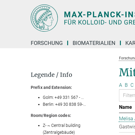
Hauptinhalt
FORSCHUNG
BIOMATERIALIEN
KAR
Forschun
Mit
Legende / Info
A
B
C
Prefix and Extension:
Golm: +49 331 567 - ...
Berlin: +49 30 838 59-...
Name
Room/Region codes:
Melisa 
Z- ~ Central building
Gastwis
(Zentralgebäude)