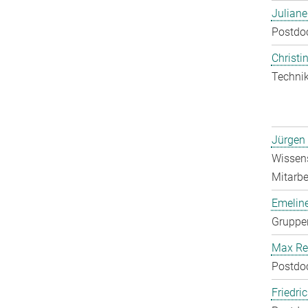
Julian
Postdo
Christin
Technik
Jürgen
Wissens
Mitarbei
Emelin
Gruppen
Max Re
Postdo
Friedri