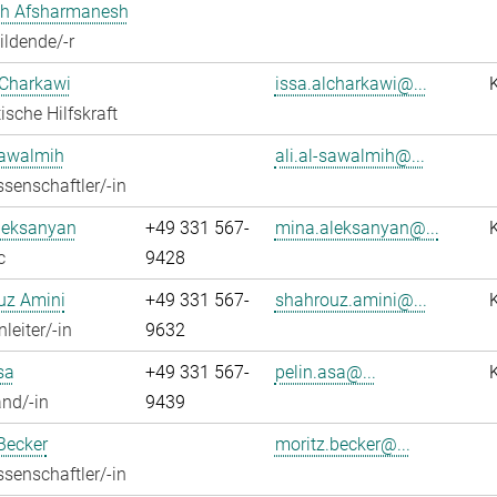
h Afsharmanesh
ldende/-r
 Charkawi
issa.alcharkawi@...
ische Hilfskraft
Sawalmih
ali.al-sawalmih@...
senschaftler/-in
leksanyan
+49 331 567-
mina.aleksanyan@...
c
9428
uz Amini
+49 331 567-
shahrouz.amini@...
leiter/-in
9632
sa
+49 331 567-
pelin.asa@...
nd/-in
9439
Becker
moritz.becker@...
senschaftler/-in