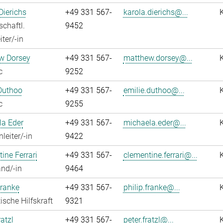
Dierichs
+49 331 567-
karola.dierichs@...
chaftl.
9452
ter/-in
w Dorsey
+49 331 567-
matthew.dorsey@...
c
9252
Duthoo
+49 331 567-
emilie.duthoo@...
c
9255
la Eder
+49 331 567-
michaela.eder@...
leiter/-in
9422
ine Ferrari
+49 331 567-
clementine.ferrari@...
nd/-in
9464
Franke
+49 331 567-
philip.franke@...
ische Hilfskraft
9321
atzl
+49 331 567-
peter.fratzl@...