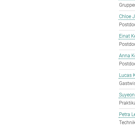
Gruppen
Chloe 
Postdo
Einat K
Postdo
Anna Ko
Postdo
Lucas 
Gastwis
Suyeon
Praktik
Petra L
Technik