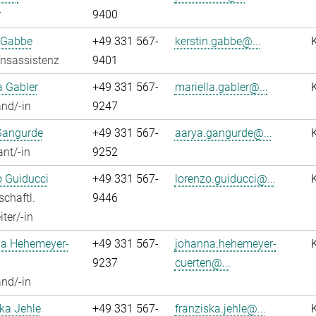
r
9400
 Gabbe
+49 331 567-
kerstin.gabbe@...
onsassistenz
9401
a Gabler
+49 331 567-
mariella.gabler@...
nd/-in
9247
Gangurde
+49 331 567-
aarya.gangurde@...
ant/-in
9252
 Guiducci
+49 331 567-
lorenzo.guiducci@...
chaftl.
9446
ter/-in
a Hehemeyer-
+49 331 567-
johanna.hehemeyer-
9237
cuerten@...
nd/-in
ka Jehle
+49 331 567-
franziska.jehle@...