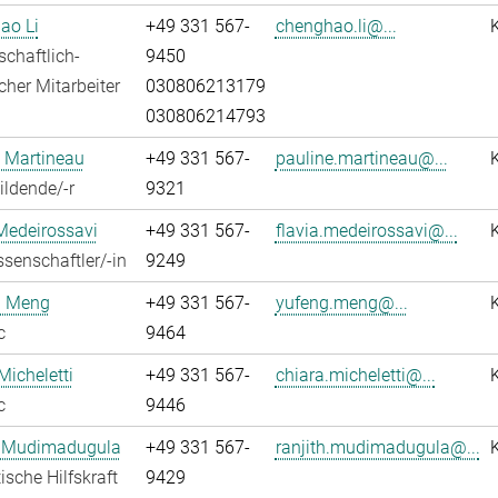
ao Li
+49 331 567-
chenghao.li@...
chaftlich-
9450
cher Mitarbeiter
030806213179
030806214793
 Martineau
+49 331 567-
pauline.martineau@...
ldende/-r
9321
Medeirossavi
+49 331 567-
flavia.medeirossavi@...
senschaftler/-in
9249
 Meng
+49 331 567-
yufeng.meng@...
c
9464
Micheletti
+49 331 567-
chiara.micheletti@...
c
9446
h Mudimadugula
+49 331 567-
ranjith.mudimadugula@...
ische Hilfskraft
9429