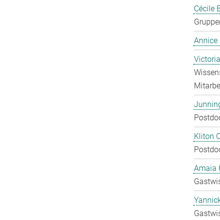
Cécile 
Gruppen
Annice
Victori
Wissens
Mitarbei
Junnin
Postdo
Kliton C
Postdo
Amaia C
Gastwis
Yannic
Gastwis