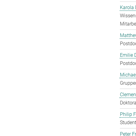
Karola 
Wissens
Mitarbei
Matthe
Postdo
Emilie 
Postdo
Michae
Gruppen
Clement
Doktora
Philip 
Student
Peter Fr