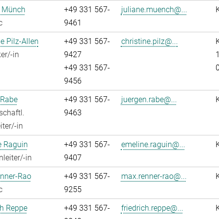
e Münch
+49 331 567-
juliane.muench@...
c
9461
e Pilz-Allen
+49 331 567-
christine.pilz@...
K
er/-in
9427
1
+49 331 567-
9456
 Rabe
+49 331 567-
juergen.rabe@...
chaftl.
9463
ter/-in
e Raguin
+49 331 567-
emeline.raguin@...
leiter/-in
9407
nner-Rao
+49 331 567-
max.renner-rao@...
c
9255
ch Reppe
+49 331 567-
friedrich.reppe@...