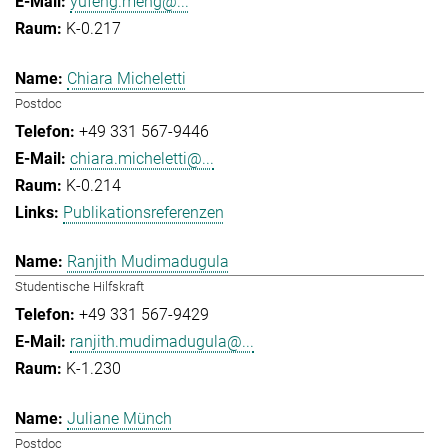
yufeng.meng@...
K-0.217
Chiara Micheletti
Postdoc
+49 331 567-9446
chiara.micheletti@...
K-0.214
Publikationsreferenzen
Ranjith Mudimadugula
Studentische Hilfskraft
+49 331 567-9429
ranjith.mudimadugula@...
K-1.230
Juliane Münch
Postdoc