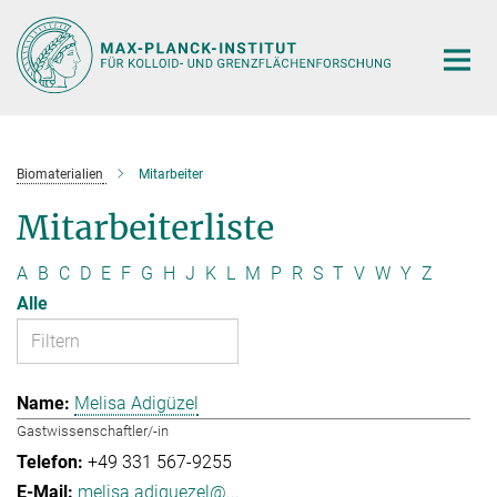
Hauptinhalt
Biomaterialien
Mitarbeiter
Mitarbeiterliste
A
B
C
D
E
F
G
H
J
K
L
M
P
R
S
T
V
W
Y
Z
Alle
Melisa Adigüzel
Gastwissenschaftler/-in
+49 331 567-9255
melisa.adiguezel@...