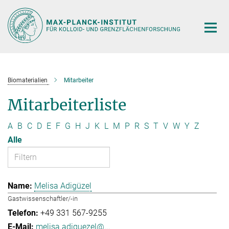
Hauptinhalt
Biomaterialien
Mitarbeiter
Mitarbeiterliste
A
B
C
D
E
F
G
H
J
K
L
M
P
R
S
T
V
W
Y
Z
Alle
Melisa Adigüzel
Gastwissenschaftler/-in
+49 331 567-9255
melisa.adiguezel@...