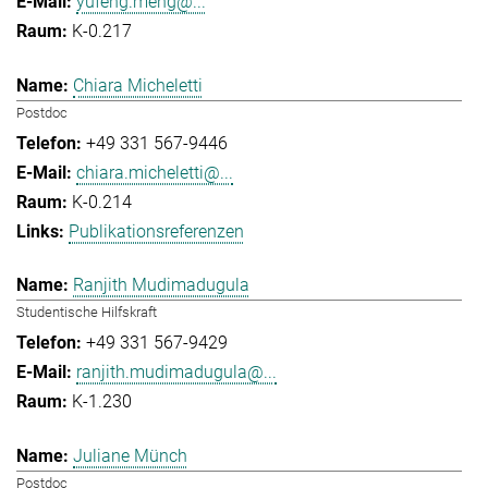
yufeng.meng@...
K-0.217
Chiara Micheletti
Postdoc
+49 331 567-9446
chiara.micheletti@...
K-0.214
Publikationsreferenzen
Ranjith Mudimadugula
Studentische Hilfskraft
+49 331 567-9429
ranjith.mudimadugula@...
K-1.230
Juliane Münch
Postdoc