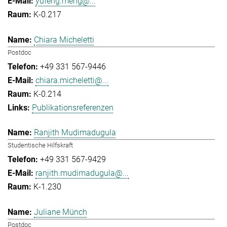
yufeng.meng@...
K-0.217
Chiara Micheletti
Postdoc
+49 331 567-9446
chiara.micheletti@...
K-0.214
Publikationsreferenzen
Ranjith Mudimadugula
Studentische Hilfskraft
+49 331 567-9429
ranjith.mudimadugula@...
K-1.230
Juliane Münch
Postdoc