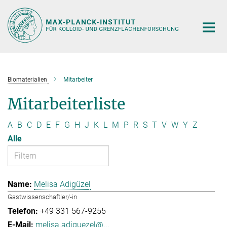
Hauptinhalt
Biomaterialien
Mitarbeiter
Mitarbeiterliste
A
B
C
D
E
F
G
H
J
K
L
M
P
R
S
T
V
W
Y
Z
Alle
Melisa Adigüzel
Gastwissenschaftler/-in
+49 331 567-9255
melisa.adiguezel@...