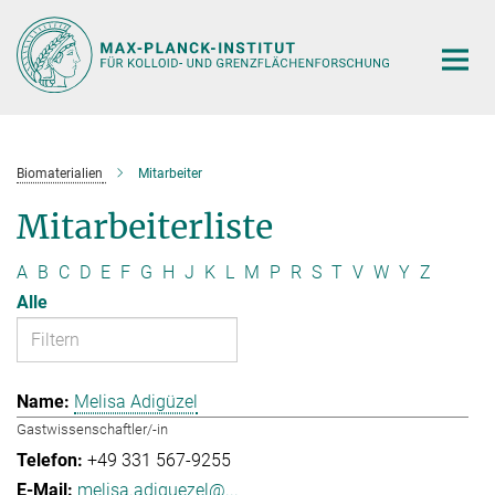
Hauptinhalt
Biomaterialien
Mitarbeiter
Mitarbeiterliste
A
B
C
D
E
F
G
H
J
K
L
M
P
R
S
T
V
W
Y
Z
Alle
Melisa Adigüzel
Gastwissenschaftler/-in
+49 331 567-9255
melisa.adiguezel@...