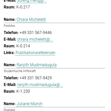
yufeng.meng@...
K-0.217
Chiara Micheletti
Postdoc
+49 331 567-9446
chiara.micheletti@...
K-0.214
Publikationsreferenzen
Ranjith Mudimadugula
Studentische Hilfskraft
+49 331 567-9429
ranjith.mudimadugula@...
K-1.230
Juliane Münch
Postdoc