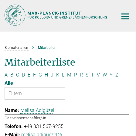
Hauptinhalt
Biomaterialien
Mitarbeiter
Mitarbeiterliste
A
B
C
D
E
F
G
H
J
K
L
M
P
R
S
T
V
W
Y
Z
Alle
Melisa Adigüzel
Gastwissenschaftler/-in
+49 331 567-9255
melisa.adiguezel@...