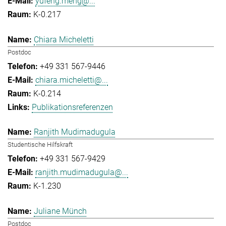
yufeng.meng@...
K-0.217
Chiara Micheletti
Postdoc
+49 331 567-9446
chiara.micheletti@...
K-0.214
Publikationsreferenzen
Ranjith Mudimadugula
Studentische Hilfskraft
+49 331 567-9429
ranjith.mudimadugula@...
K-1.230
Juliane Münch
Postdoc