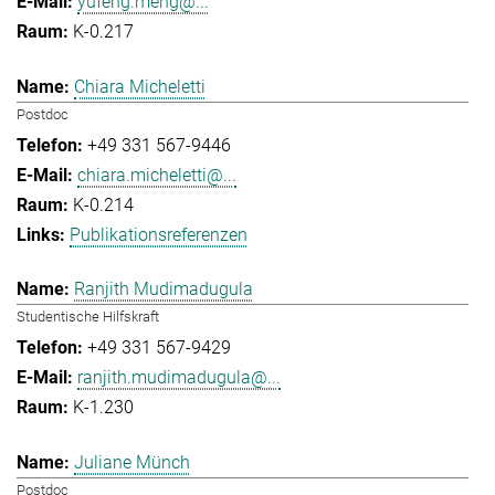
yufeng.meng@...
K-0.217
Chiara Micheletti
Postdoc
+49 331 567-9446
chiara.micheletti@...
K-0.214
Publikationsreferenzen
Ranjith Mudimadugula
Studentische Hilfskraft
+49 331 567-9429
ranjith.mudimadugula@...
K-1.230
Juliane Münch
Postdoc