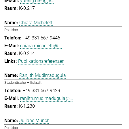
yufeng.meng@...
K-0.217
Chiara Micheletti
Postdoc
+49 331 567-9446
chiara.micheletti@...
K-0.214
Publikationsreferenzen
Ranjith Mudimadugula
Studentische Hilfskraft
+49 331 567-9429
ranjith.mudimadugula@...
K-1.230
Juliane Münch
Postdoc