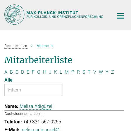
Hauptinhalt
Biomaterialien
Mitarbeiter
Mitarbeiterliste
A
B
C
D
E
F
G
H
J
K
L
M
P
R
S
T
V
W
Y
Z
Alle
Melisa Adigüzel
Gastwissenschaftler/-in
+49 331 567-9255
melisa.adiguezel@...