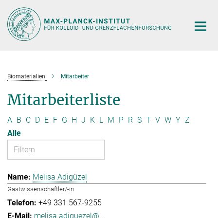
Hauptinhalt
Biomaterialien
Mitarbeiter
Mitarbeiterliste
A
B
C
D
E
F
G
H
J
K
L
M
P
R
S
T
V
W
Y
Z
Alle
Melisa Adigüzel
Gastwissenschaftler/-in
+49 331 567-9255
melisa.adiguezel@...