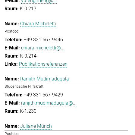
yufeng.meng@...
K-0.217
Chiara Micheletti
Postdoc
+49 331 567-9446
chiara.micheletti@...
K-0.214
Publikationsreferenzen
Ranjith Mudimadugula
Studentische Hilfskraft
+49 331 567-9429
ranjith.mudimadugula@...
K-1.230
Juliane Münch
Postdoc