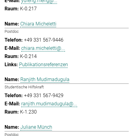
yufeng.meng@...
K-0.217
Chiara Micheletti
Postdoc
+49 331 567-9446
chiara.micheletti@...
K-0.214
Publikationsreferenzen
Ranjith Mudimadugula
Studentische Hilfskraft
+49 331 567-9429
ranjith.mudimadugula@...
K-1.230
Juliane Münch
Postdoc