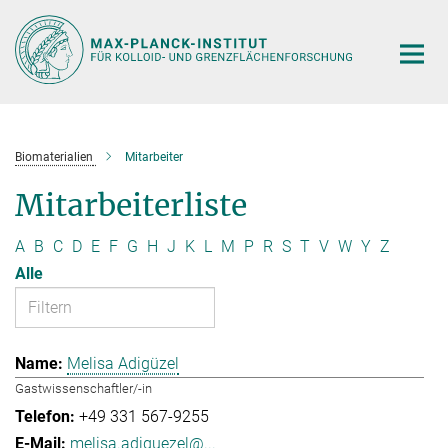
Hauptinhalt
Biomaterialien
Mitarbeiter
Mitarbeiterliste
A
B
C
D
E
F
G
H
J
K
L
M
P
R
S
T
V
W
Y
Z
Alle
Melisa Adigüzel
Gastwissenschaftler/-in
+49 331 567-9255
melisa.adiguezel@...