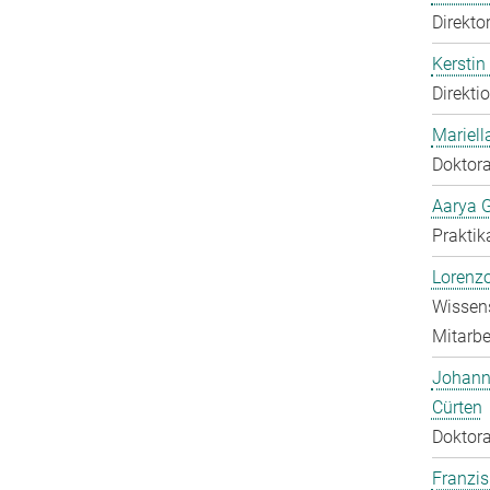
Direkto
Kerstin
Direkti
Mariell
Doktora
Aarya 
Praktik
Lorenzo
Wissens
Mitarbei
Johann
Cürten
Doktora
Franzis