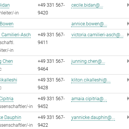
Bidan
+49 331 567-
cecile.bidan@...
leiter/-in
9420
 Bowen
annice.bowen@...
a Camilieri-Asch
+49 331 567-
victoria.camilieri-asch@...
chaftl.
9411
ter/-in
g Chen
+49 331 567-
junning.chen@...
c
9464
ikalleshi
+49 331 567-
kliton.cikalleshi@...
c
9428
ipitria
+49 331 567-
amaia.cipitria@...
senschaftler/-in
9452
ke Dauphin
+49 331 567-
yannicke.dauphin@...
senschaftler/-in
9422