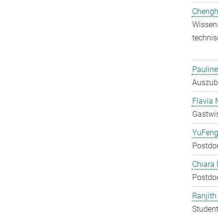
Chengh
Wissens
technis
Pauline
Auszubi
Flavia 
Gastwis
YuFeng
Postdo
Chiara 
Postdo
Ranjit
Student