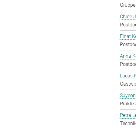
Gruppen
Chloe 
Postdo
Einat K
Postdo
Anna Ko
Postdo
Lucas 
Gastwis
Suyeon
Praktik
Petra L
Technik