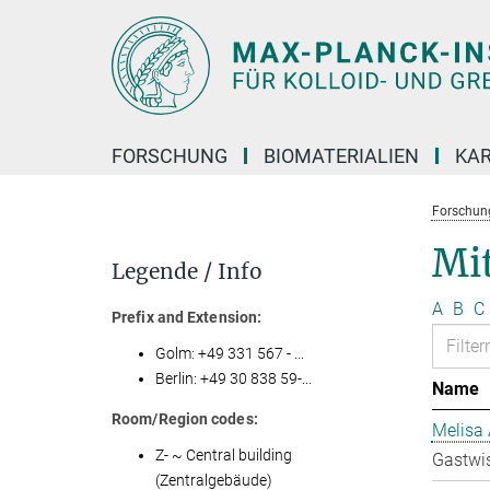
Hauptinhalt
FORSCHUNG
BIOMATERIALIEN
KAR
Forschun
Mit
Legende / Info
A
B
C
Prefix and Extension:
Golm: +49 331 567 - ...
Berlin: +49 30 838 59-...
Name
Room/Region codes:
Melisa 
Z- ~ Central building
Gastwis
(Zentralgebäude)