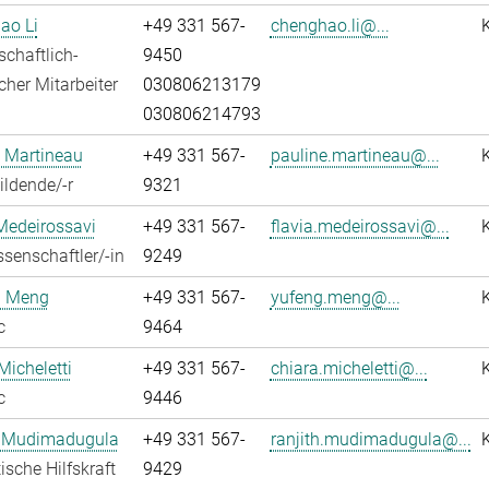
ao Li
+49 331 567-
chenghao.li@...
chaftlich-
9450
cher Mitarbeiter
030806213179
030806214793
 Martineau
+49 331 567-
pauline.martineau@...
ldende/-r
9321
Medeirossavi
+49 331 567-
flavia.medeirossavi@...
senschaftler/-in
9249
 Meng
+49 331 567-
yufeng.meng@...
c
9464
Micheletti
+49 331 567-
chiara.micheletti@...
c
9446
h Mudimadugula
+49 331 567-
ranjith.mudimadugula@...
ische Hilfskraft
9429