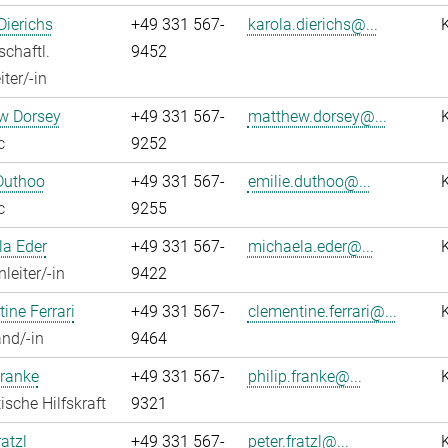
Dierichs
+49 331 567-
karola.dierichs@...
chaftl.
9452
ter/-in
w Dorsey
+49 331 567-
matthew.dorsey@...
c
9252
Duthoo
+49 331 567-
emilie.duthoo@...
c
9255
la Eder
+49 331 567-
michaela.eder@...
leiter/-in
9422
ine Ferrari
+49 331 567-
clementine.ferrari@...
nd/-in
9464
Franke
+49 331 567-
philip.franke@...
ische Hilfskraft
9321
atzl
+49 331 567-
peter.fratzl@...