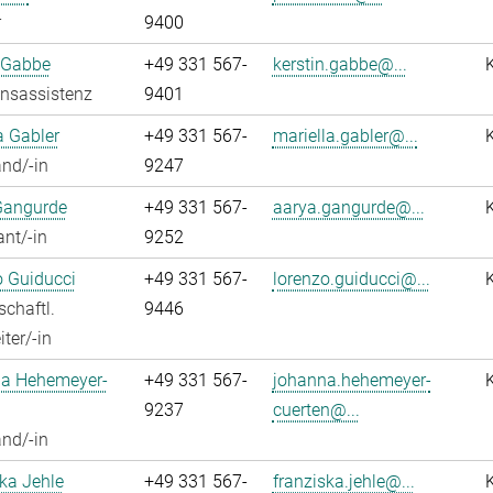
r
9400
 Gabbe
+49 331 567-
kerstin.gabbe@...
onsassistenz
9401
a Gabler
+49 331 567-
mariella.gabler@...
nd/-in
9247
Gangurde
+49 331 567-
aarya.gangurde@...
ant/-in
9252
 Guiducci
+49 331 567-
lorenzo.guiducci@...
chaftl.
9446
ter/-in
a Hehemeyer-
+49 331 567-
johanna.hehemeyer-
9237
cuerten@...
nd/-in
ka Jehle
+49 331 567-
franziska.jehle@...