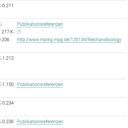
K-0.211
-
Publikationsreferenzen
.217:K-
0.206
http://www.mpikg.mpg.de/135134/Mechanobiology
K-1.213
K-1.150
Publikationsreferenzen
K-0.234
K-0.236
Publikationsreferenzen