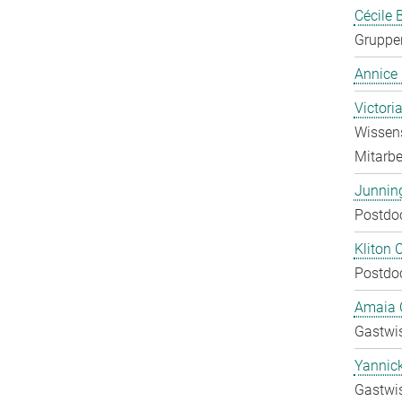
Cécile 
Gruppen
Annice
Victori
Wissens
Mitarbei
Junnin
Postdo
Kliton C
Postdo
Amaia C
Gastwis
Yannic
Gastwis