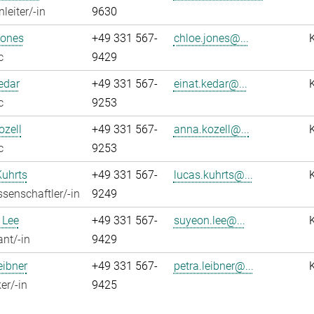
leiter/-in
9630
Jones
+49 331 567-
chloe.jones@...
c
9429
edar
+49 331 567-
einat.kedar@...
c
9253
zell
+49 331 567-
anna.kozell@...
c
9253
Kuhrts
+49 331 567-
lucas.kuhrts@...
senschaftler/-in
9249
 Lee
+49 331 567-
suyeon.lee@...
ant/-in
9429
eibner
+49 331 567-
petra.leibner@...
er/-in
9425