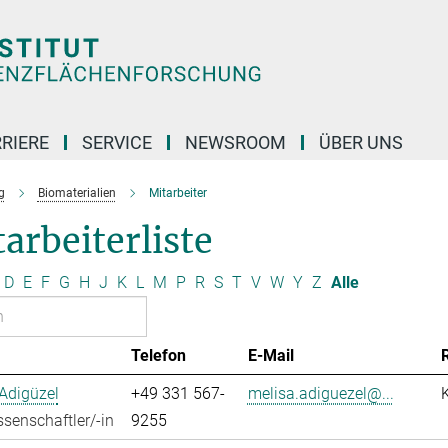
RIERE
SERVICE
NEWSROOM
ÜBER UNS
g
Biomaterialien
Mitarbeiter
arbeiterliste
D
E
F
G
H
J
K
L
M
P
R
S
T
V
W
Y
Z
Alle
Telefon
E-Mail
Adigüzel
+49 331 567-
melisa.adiguezel@...
senschaftler/-in
9255