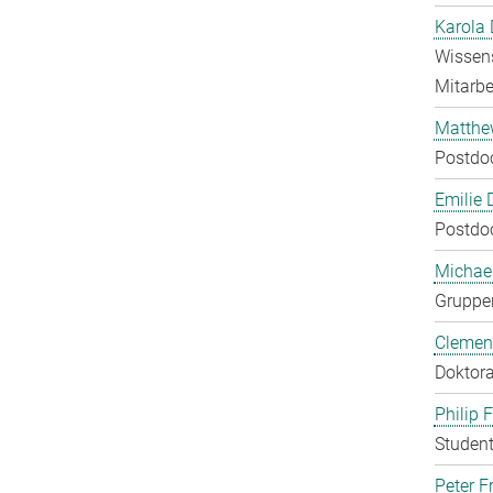
Karola 
Wissens
Mitarbei
Matthe
Postdo
Emilie 
Postdo
Michae
Gruppen
Clement
Doktora
Philip 
Student
Peter Fr