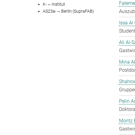
Fateme
K- ~ Institut
Auszubi
AS23a- ~ Berlin (SupraFAB)
Issa Al
Student
Ali Al-
Gastwis
Mina A
Postdo
Shahro
Gruppen
Pelin A
Doktora
Moritz 
Gastwis