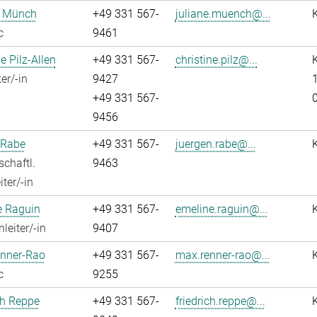
e Münch
+49 331 567-
juliane.muench@...
c
9461
e Pilz-Allen
+49 331 567-
christine.pilz@...
K
er/-in
9427
1
+49 331 567-
9456
 Rabe
+49 331 567-
juergen.rabe@...
chaftl.
9463
ter/-in
e Raguin
+49 331 567-
emeline.raguin@...
leiter/-in
9407
nner-Rao
+49 331 567-
max.renner-rao@...
c
9255
ch Reppe
+49 331 567-
friedrich.reppe@...