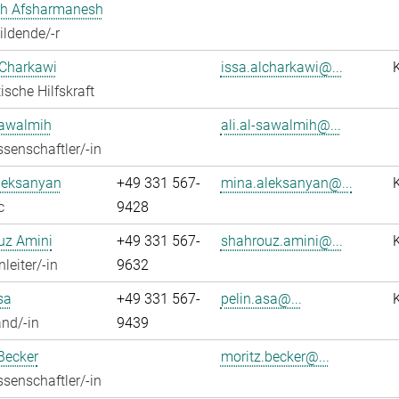
h Afsharmanesh
ldende/-r
 Charkawi
issa.alcharkawi@...
ische Hilfskraft
Sawalmih
ali.al-sawalmih@...
senschaftler/-in
leksanyan
+49 331 567-
mina.aleksanyan@...
c
9428
uz Amini
+49 331 567-
shahrouz.amini@...
leiter/-in
9632
sa
+49 331 567-
pelin.asa@...
nd/-in
9439
Becker
moritz.becker@...
senschaftler/-in