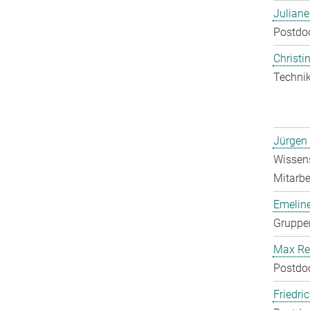
Julian
Postdo
Christin
Technik
Jürgen
Wissens
Mitarbei
Emelin
Gruppen
Max Re
Postdo
Friedri