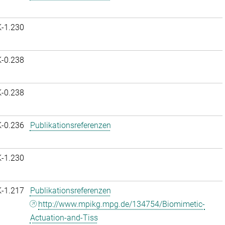
K-1.230
K-0.238
K-0.238
K-0.236
Publikationsreferenzen
K-1.230
K-1.217
Publikationsreferenzen
http://www.mpikg.mpg.de/134754/Biomimetic-
Actuation-and-Tiss