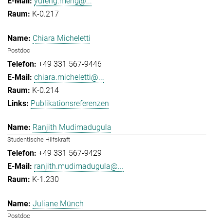
yufeng.meng@...
K-0.217
Chiara Micheletti
Postdoc
+49 331 567-9446
chiara.micheletti@...
K-0.214
Publikationsreferenzen
Ranjith Mudimadugula
Studentische Hilfskraft
+49 331 567-9429
ranjith.mudimadugula@...
K-1.230
Juliane Münch
Postdoc