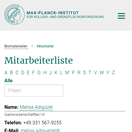
Hauptinhalt
Biomaterialien
Mitarbeiter
Mitarbeiterliste
A
B
C
D
E
F
G
H
J
K
L
M
P
R
S
T
V
W
Y
Z
Alle
Melisa Adigüzel
Gastwissenschaftler/-in
+49 331 567-9255
melisa.adiguezel@...