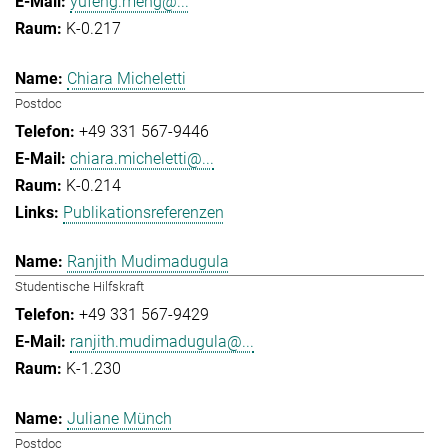
yufeng.meng@...
K-0.217
Chiara Micheletti
Postdoc
+49 331 567-9446
chiara.micheletti@...
K-0.214
Publikationsreferenzen
Ranjith Mudimadugula
Studentische Hilfskraft
+49 331 567-9429
ranjith.mudimadugula@...
K-1.230
Juliane Münch
Postdoc