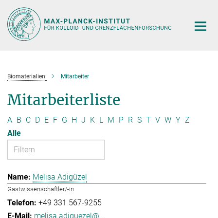
Hauptinhalt
Biomaterialien
Mitarbeiter
Mitarbeiterliste
A
B
C
D
E
F
G
H
J
K
L
M
P
R
S
T
V
W
Y
Z
Alle
Melisa Adigüzel
Gastwissenschaftler/-in
+49 331 567-9255
melisa.adiguezel@...