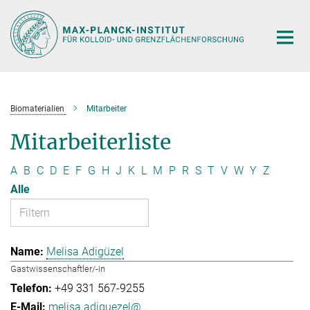
Hauptinhalt
Biomaterialien
Mitarbeiter
Mitarbeiterliste
A
B
C
D
E
F
G
H
J
K
L
M
P
R
S
T
V
W
Y
Z
Alle
Melisa Adigüzel
Gastwissenschaftler/-in
+49 331 567-9255
melisa.adiguezel@...