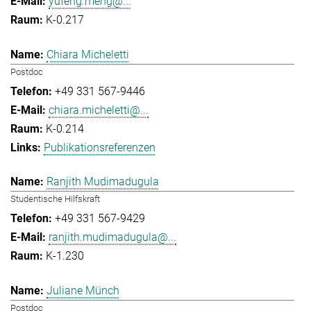
yufeng.meng@...
K-0.217
Chiara Micheletti
Postdoc
+49 331 567-9446
chiara.micheletti@...
K-0.214
Publikationsreferenzen
Ranjith Mudimadugula
Studentische Hilfskraft
+49 331 567-9429
ranjith.mudimadugula@...
K-1.230
Juliane Münch
Postdoc