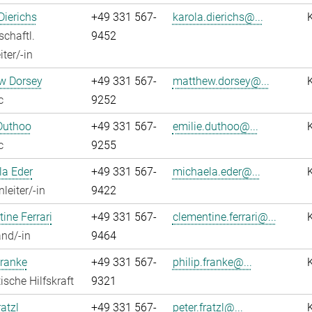
Dierichs
+49 331 567-
karola.dierichs@...
chaftl.
9452
ter/-in
w Dorsey
+49 331 567-
matthew.dorsey@...
c
9252
Duthoo
+49 331 567-
emilie.duthoo@...
c
9255
la Eder
+49 331 567-
michaela.eder@...
leiter/-in
9422
ine Ferrari
+49 331 567-
clementine.ferrari@...
nd/-in
9464
Franke
+49 331 567-
philip.franke@...
ische Hilfskraft
9321
atzl
+49 331 567-
peter.fratzl@...