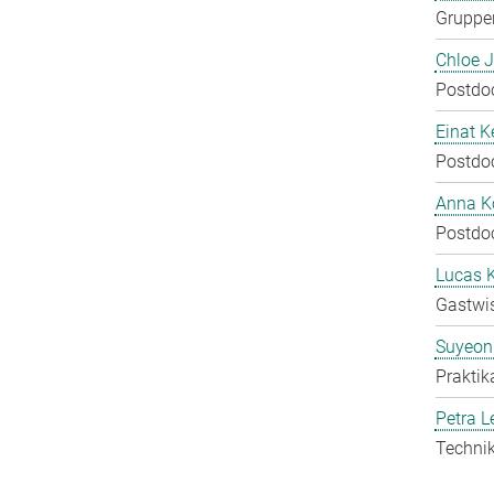
Gruppen
Chloe 
Postdo
Einat K
Postdo
Anna Ko
Postdo
Lucas 
Gastwis
Suyeon
Praktik
Petra L
Technik