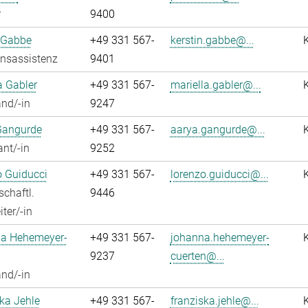
r
9400
 Gabbe
+49 331 567-
kerstin.gabbe@...
onsassistenz
9401
a Gabler
+49 331 567-
mariella.gabler@...
nd/-in
9247
Gangurde
+49 331 567-
aarya.gangurde@...
ant/-in
9252
 Guiducci
+49 331 567-
lorenzo.guiducci@...
chaftl.
9446
ter/-in
a Hehemeyer-
+49 331 567-
johanna.hehemeyer-
9237
cuerten@...
nd/-in
ka Jehle
+49 331 567-
franziska.jehle@...