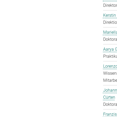
Direkto
Kerstin
Direkti
Mariell
Doktora
Aarya 
Praktik
Lorenzo
Wissens
Mitarbei
Johann
Cürten
Doktora
Franzis