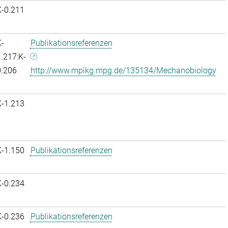
K-0.211
-
Publikationsreferenzen
.217:K-
0.206
http://www.mpikg.mpg.de/135134/Mechanobiology
K-1.213
K-1.150
Publikationsreferenzen
K-0.234
K-0.236
Publikationsreferenzen