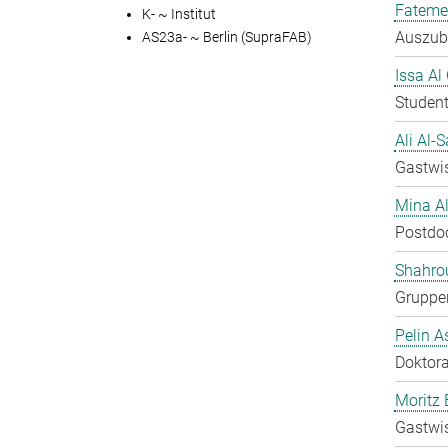
Fateme
K- ~ Institut
Auszubi
AS23a- ~ Berlin (SupraFAB)
Issa Al
Student
Ali Al-
Gastwis
Mina A
Postdo
Shahro
Gruppen
Pelin A
Doktora
Moritz 
Gastwis