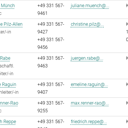
e Münch
+49 331 567-
juliane.muench@...
c
9461
e Pilz-Allen
+49 331 567-
christine.pilz@...
K
er/-in
9427
1
+49 331 567-
9456
 Rabe
+49 331 567-
juergen.rabe@...
chaftl.
9463
ter/-in
e Raguin
+49 331 567-
emeline.raguin@...
leiter/-in
9407
nner-Rao
+49 331 567-
max.renner-rao@...
c
9255
ch Reppe
+49 331 567-
friedrich.reppe@...