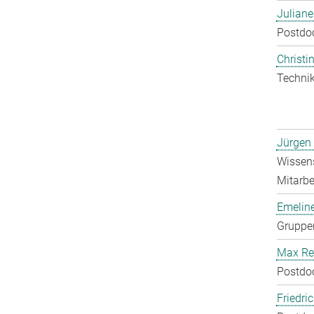
Julian
Postdo
Christin
Technik
Jürgen
Wissens
Mitarbei
Emelin
Gruppen
Max Re
Postdo
Friedri