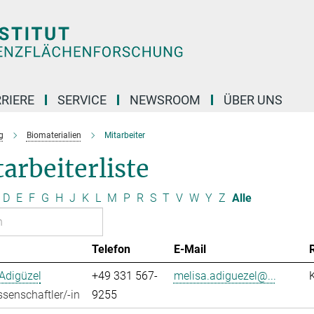
RIERE
SERVICE
NEWSROOM
ÜBER UNS
g
Biomaterialien
Mitarbeiter
arbeiterliste
D
E
F
G
H
J
K
L
M
P
R
S
T
V
W
Y
Z
Alle
Telefon
E-Mail
Adigüzel
+49 331 567-
melisa.adiguezel@...
senschaftler/-in
9255