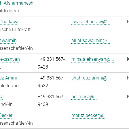
h Afsharmanesh
ldende/-r
 Charkawi
issa.alcharkawi@...
ische Hilfskraft
Sawalmih
ali.al-sawalmih@...
senschaftler/-in
leksanyan
+49 331 567-
mina.aleksanyan@...
c
9428
uz Amini
+49 331 567-
shahrouz.amini@...
leiter/-in
9632
sa
+49 331 567-
pelin.asa@...
nd/-in
9439
Becker
moritz.becker@...
senschaftler/-in