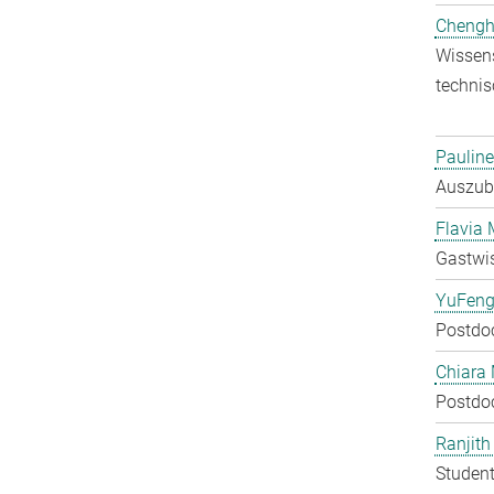
Chengh
Wissens
technis
Pauline
Auszubi
Flavia 
Gastwis
YuFeng
Postdo
Chiara 
Postdo
Ranjit
Student