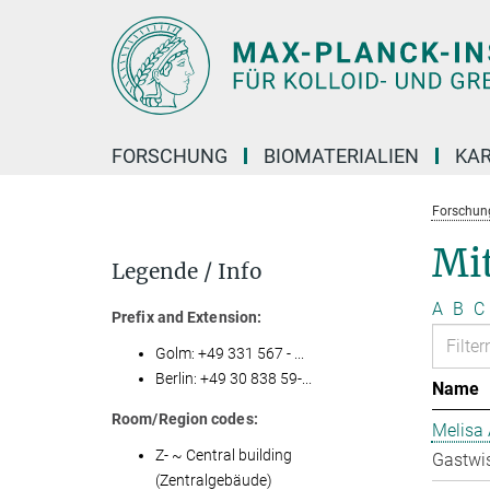
Hauptinhalt
FORSCHUNG
BIOMATERIALIEN
KAR
Forschun
Mit
Legende / Info
A
B
C
Prefix and Extension:
Golm: +49 331 567 - ...
Berlin: +49 30 838 59-...
Name
Room/Region codes:
Melisa 
Z- ~ Central building
Gastwis
(Zentralgebäude)