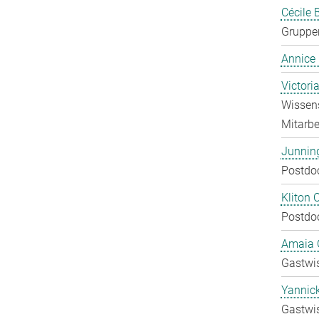
Cécile 
Gruppen
Annice
Victori
Wissens
Mitarbei
Junnin
Postdo
Kliton C
Postdo
Amaia C
Gastwis
Yannic
Gastwis