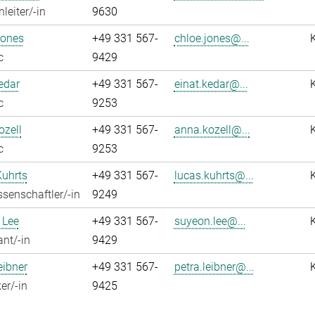
leiter/-in
9630
Jones
+49 331 567-
chloe.jones@...
c
9429
edar
+49 331 567-
einat.kedar@...
c
9253
zell
+49 331 567-
anna.kozell@...
c
9253
Kuhrts
+49 331 567-
lucas.kuhrts@...
senschaftler/-in
9249
 Lee
+49 331 567-
suyeon.lee@...
ant/-in
9429
eibner
+49 331 567-
petra.leibner@...
er/-in
9425