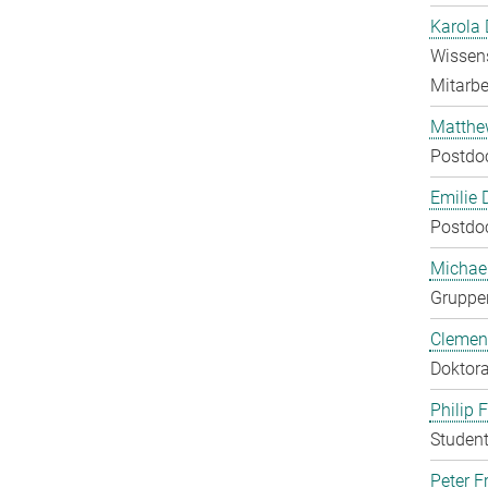
Karola 
Wissens
Mitarbei
Matthe
Postdo
Emilie 
Postdo
Michae
Gruppen
Clement
Doktora
Philip 
Student
Peter Fr