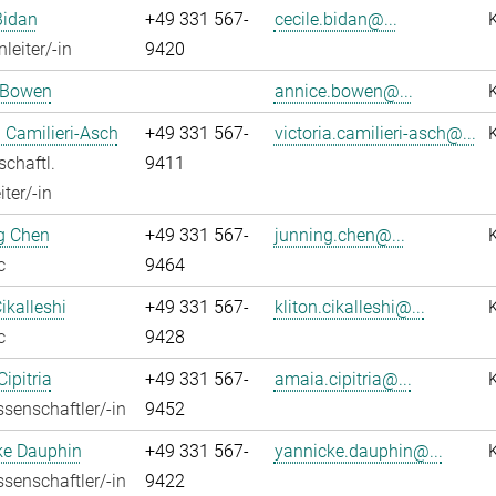
Bidan
+49 331 567-
cecile.bidan@...
leiter/-in
9420
 Bowen
annice.bowen@...
a Camilieri-Asch
+49 331 567-
victoria.camilieri-asch@...
chaftl.
9411
ter/-in
g Chen
+49 331 567-
junning.chen@...
c
9464
ikalleshi
+49 331 567-
kliton.cikalleshi@...
c
9428
ipitria
+49 331 567-
amaia.cipitria@...
senschaftler/-in
9452
ke Dauphin
+49 331 567-
yannicke.dauphin@...
senschaftler/-in
9422