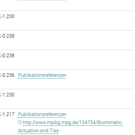
K-1.230
K-0.238
K-0.238
K-0.236
Publikationsreferenzen
K-1.230
K-1.217
Publikationsreferenzen
http://www.mpikg.mpg.de/134754/Biomimetic-
Actuation-and-Tiss