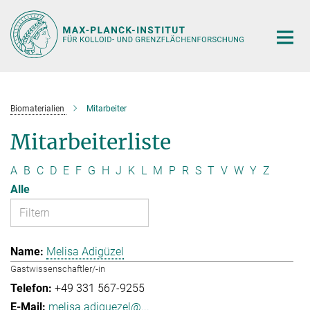
Hauptinhalt
Biomaterialien
Mitarbeiter
Mitarbeiterliste
A
B
C
D
E
F
G
H
J
K
L
M
P
R
S
T
V
W
Y
Z
Alle
Melisa Adigüzel
Gastwissenschaftler/-in
+49 331 567-9255
melisa.adiguezel@...