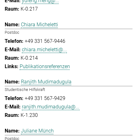
yufeng.meng@...
K-0.217
Chiara Micheletti
Postdoc
+49 331 567-9446
chiara.micheletti@...
K-0.214
Publikationsreferenzen
Ranjith Mudimadugula
Studentische Hilfskraft
+49 331 567-9429
ranjith.mudimadugula@...
K-1.230
Juliane Münch
Postdoc