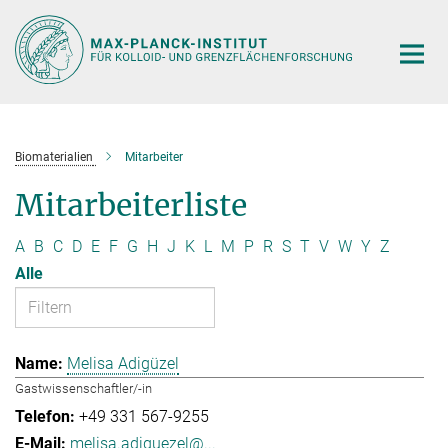
Hauptinhalt
Biomaterialien
Mitarbeiter
Mitarbeiterliste
A
B
C
D
E
F
G
H
J
K
L
M
P
R
S
T
V
W
Y
Z
Alle
Melisa Adigüzel
Gastwissenschaftler/-in
+49 331 567-9255
melisa.adiguezel@...