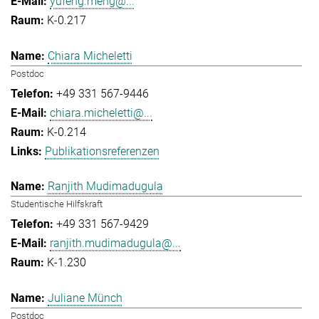
yufeng.meng@...
K-0.217
Chiara Micheletti
Postdoc
+49 331 567-9446
chiara.micheletti@...
K-0.214
Publikationsreferenzen
Ranjith Mudimadugula
Studentische Hilfskraft
+49 331 567-9429
ranjith.mudimadugula@...
K-1.230
Juliane Münch
Postdoc