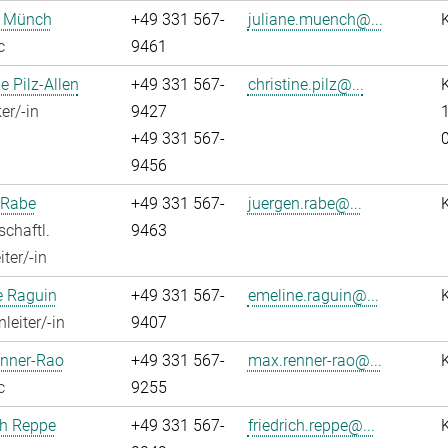
e Münch
+49 331 567-
juliane.muench@...
c
9461
e Pilz-Allen
+49 331 567-
christine.pilz@...
K
er/-in
9427
1
+49 331 567-
9456
 Rabe
+49 331 567-
juergen.rabe@...
chaftl.
9463
ter/-in
e Raguin
+49 331 567-
emeline.raguin@...
leiter/-in
9407
nner-Rao
+49 331 567-
max.renner-rao@...
c
9255
ch Reppe
+49 331 567-
friedrich.reppe@...