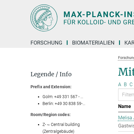
Hauptinhalt
FORSCHUNG
BIOMATERIALIEN
KAR
Forschun
Mit
Legende / Info
A
B
C
Prefix and Extension:
Golm: +49 331 567 - ...
Berlin: +49 30 838 59-...
Name
Room/Region codes:
Melisa 
Z- ~ Central building
Gastwis
(Zentralgebäude)