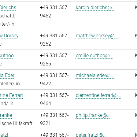
Dierichs
+49 331 567-
karola.dierichs@...
chaftl.
9452
ter/-in
w Dorsey
+49 331 567-
matthew.dorsey@...
c
9252
Duthoo
+49 331 567-
emilie.duthoo@...
c
9255
la Eder
+49 331 567-
michaela.eder@...
leiter/-in
9422
ine Ferrari
+49 331 567-
clementine.ferrari@...
nd/-in
9464
Franke
+49 331 567-
philip.franke@...
ische Hilfskraft
9321
atzl
+49 331 567-
peter.fratzl@...