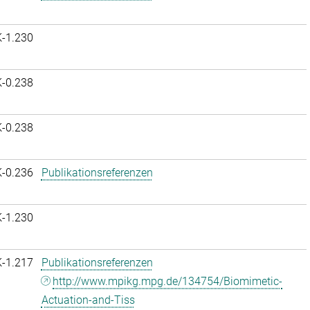
K-1.230
K-0.238
K-0.238
K-0.236
Publikationsreferenzen
K-1.230
K-1.217
Publikationsreferenzen
http://www.mpikg.mpg.de/134754/Biomimetic-
Actuation-and-Tiss