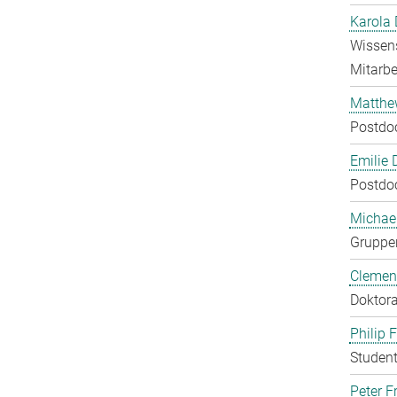
Karola 
Wissens
Mitarbei
Matthe
Postdo
Emilie 
Postdo
Michae
Gruppen
Clement
Doktora
Philip 
Student
Peter Fr