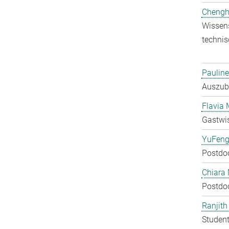
Chengh
Wissens
technis
Pauline
Auszubi
Flavia 
Gastwis
YuFeng
Postdo
Chiara 
Postdo
Ranjit
Student