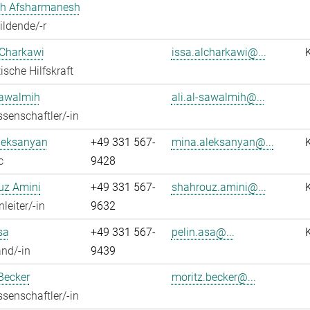
h Afsharmanesh
ldende/-r
 Charkawi
issa.alcharkawi@...
ische Hilfskraft
Sawalmih
ali.al-sawalmih@...
senschaftler/-in
leksanyan
+49 331 567-
mina.aleksanyan@...
c
9428
uz Amini
+49 331 567-
shahrouz.amini@...
leiter/-in
9632
sa
+49 331 567-
pelin.asa@...
nd/-in
9439
Becker
moritz.becker@...
senschaftler/-in