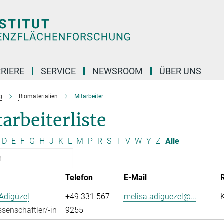
RIERE
SERVICE
NEWSROOM
ÜBER UNS
g
Biomaterialien
Mitarbeiter
arbeiterliste
D
E
F
G
H
J
K
L
M
P
R
S
T
V
W
Y
Z
Alle
Telefon
E-Mail
Adigüzel
+49 331 567-
melisa.adiguezel@...
senschaftler/-in
9255