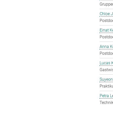
Gruppen
Chloe 
Postdo
Einat K
Postdo
Anna Ko
Postdo
Lucas 
Gastwis
Suyeon
Praktik
Petra L
Technik