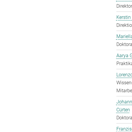
Direkto
Kerstin
Direkti
Mariell
Doktora
Aarya 
Praktik
Lorenzo
Wissens
Mitarbei
Johann
Cürten
Doktora
Franzis