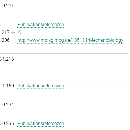
K-0.211
-
Publikationsreferenzen
.217:K-
0.206
http://www.mpikg.mpg.de/135134/Mechanobiology
K-1.213
K-1.150
Publikationsreferenzen
K-0.234
K-0.236
Publikationsreferenzen