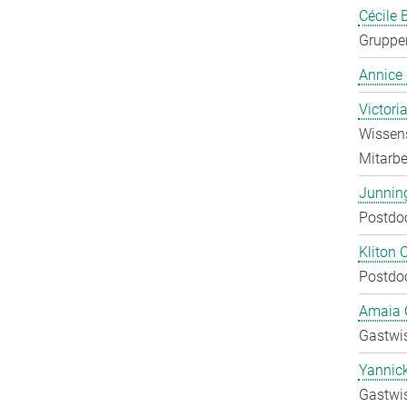
Cécile 
Gruppen
Annice
Victori
Wissens
Mitarbei
Junnin
Postdo
Kliton C
Postdo
Amaia C
Gastwis
Yannic
Gastwis