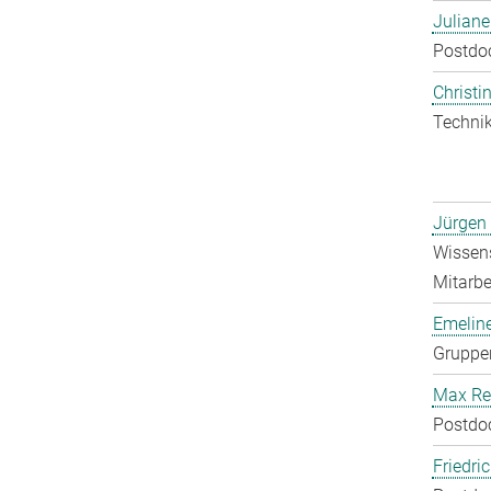
Julian
Postdo
Christin
Technik
Jürgen
Wissens
Mitarbei
Emelin
Gruppen
Max Re
Postdo
Friedri