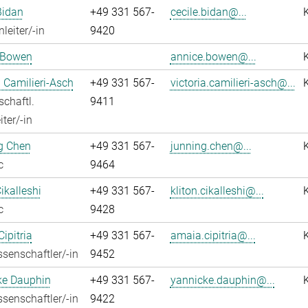
Bidan
+49 331 567-
cecile.bidan@...
leiter/-in
9420
 Bowen
annice.bowen@...
a Camilieri-Asch
+49 331 567-
victoria.camilieri-asch@...
chaftl.
9411
ter/-in
g Chen
+49 331 567-
junning.chen@...
c
9464
ikalleshi
+49 331 567-
kliton.cikalleshi@...
c
9428
ipitria
+49 331 567-
amaia.cipitria@...
senschaftler/-in
9452
ke Dauphin
+49 331 567-
yannicke.dauphin@...
senschaftler/-in
9422