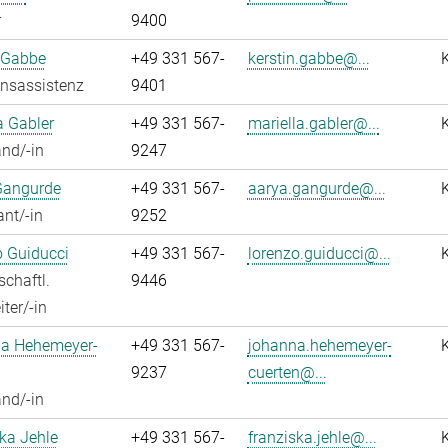
r
9400
 Gabbe
+49 331 567-
kerstin.gabbe@...
onsassistenz
9401
a Gabler
+49 331 567-
mariella.gabler@...
nd/-in
9247
Gangurde
+49 331 567-
aarya.gangurde@...
ant/-in
9252
 Guiducci
+49 331 567-
lorenzo.guiducci@...
chaftl.
9446
ter/-in
a Hehemeyer-
+49 331 567-
johanna.hehemeyer-
9237
cuerten@...
nd/-in
ka Jehle
+49 331 567-
franziska.jehle@...