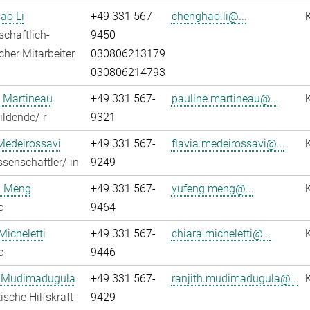
ao Li
+49 331 567-
chenghao.li@...
chaftlich-
9450
cher Mitarbeiter
030806213179
030806214793
 Martineau
+49 331 567-
pauline.martineau@...
ldende/-r
9321
Medeirossavi
+49 331 567-
flavia.medeirossavi@...
senschaftler/-in
9249
 Meng
+49 331 567-
yufeng.meng@...
c
9464
Micheletti
+49 331 567-
chiara.micheletti@...
c
9446
h Mudimadugula
+49 331 567-
ranjith.mudimadugula@...
ische Hilfskraft
9429