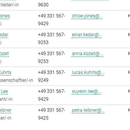
leiter/-in
9630
Jones
+49 331 567-
chloe.jones@...
c
9429
edar
+49 331 567-
einat.kedar@...
c
9253
zell
+49 331 567-
anna.kozell@...
c
9253
Kuhrts
+49 331 567-
lucas.kuhrts@...
senschaftler/-in
9249
 Lee
+49 331 567-
suyeon.lee@...
ant/-in
9429
eibner
+49 331 567-
petra.leibner@...
er/-in
9425