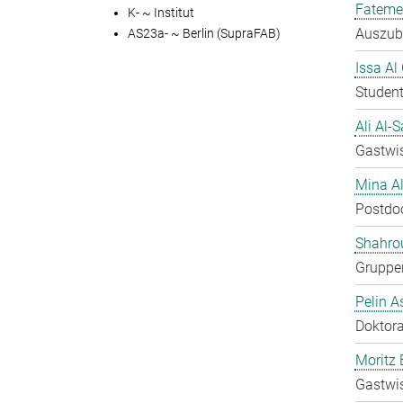
Fateme
K- ~ Institut
Auszubi
AS23a- ~ Berlin (SupraFAB)
Issa Al
Student
Ali Al-
Gastwis
Mina A
Postdo
Shahro
Gruppen
Pelin A
Doktora
Moritz 
Gastwis