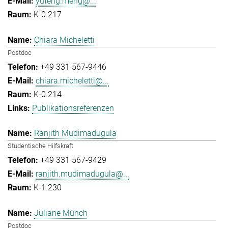
yufeng.meng@...
K-0.217
Chiara Micheletti
Postdoc
+49 331 567-9446
chiara.micheletti@...
K-0.214
Publikationsreferenzen
Ranjith Mudimadugula
Studentische Hilfskraft
+49 331 567-9429
ranjith.mudimadugula@...
K-1.230
Juliane Münch
Postdoc