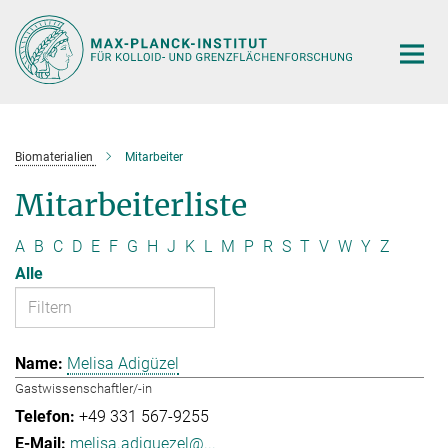
Hauptinhalt
Biomaterialien
Mitarbeiter
Mitarbeiterliste
A
B
C
D
E
F
G
H
J
K
L
M
P
R
S
T
V
W
Y
Z
Alle
Melisa Adigüzel
Gastwissenschaftler/-in
+49 331 567-9255
melisa.adiguezel@...