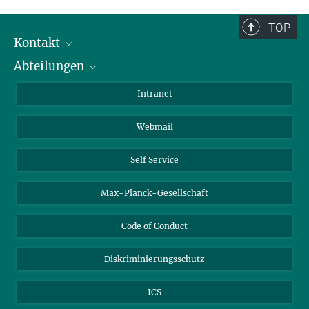
TOP
Kontakt
Abteilungen
Mitarbeiterverzeichnis
Anfahrt
Biomaterialien
Intranet
Biomolekulare Systeme
Webmail
Kolloidchemie
Nachhaltige und Bio-inspirierte Materialien
Self Service
Max-Planck-Gesellschaft
Code of Conduct
Diskriminierungsschutz
ICS