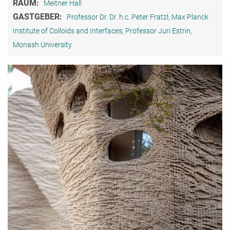
RAUM:
Meitner Hall
GASTGEBER:
Professor Dr. Dr. h.c. Peter Fratzl, Max Planck
Institute of Colloids and Interfaces; Professor Juri Estrin,
Monash University