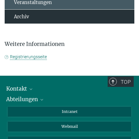
Veranstaltungen
Archiv
Weitere Informationen
Registrierungsseite
TOP
Kontakt
Abteilungen
Mitarbeiterverzeichnis
Anfahrt
Biomaterialien
Intranet
Biomolekulare Systeme
Webmail
Kolloidchemie