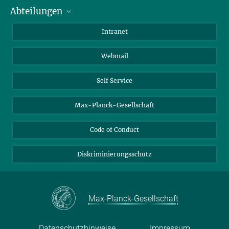
Abteilungen
Mitarbeiterverzeichnis
Anfahrt
Biomaterialien
Intranet
Biomolekulare Systeme
Webmail
Kolloidchemie
Nachhaltige und Bio-inspirierte Materialien
Self Service
Max-Planck-Gesellschaft
Code of Conduct
Diskriminierungsschutz
Max-Planck-Gesellschaft
Datenschutzhinweise
Impressum