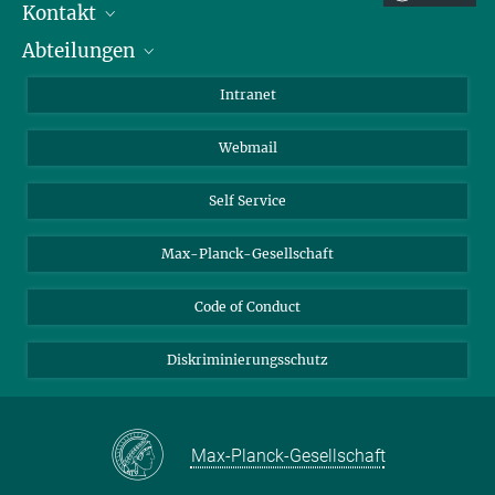
Kontakt
Abteilungen
Mitarbeiterverzeichnis
Anfahrt
Biomaterialien
Intranet
Biomolekulare Systeme
Webmail
Kolloidchemie
Nachhaltige und Bio-inspirierte Materialien
Self Service
Max-Planck-Gesellschaft
Code of Conduct
Diskriminierungsschutz
Max-Planck-Gesellschaft