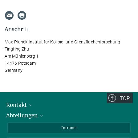
Anschrift
Max-Planck-Institut für Kolloid- und Grenzflächenforschung
Tingting Zhu
Am Mühlenberg 1
14476 Potsdam
Germany
TOP
Kontakt
Abteilungen
Mitarbeiterverzeichnis
Anfahrt
Biomaterialien
Intranet
Biomolekulare Systeme