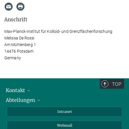
Anschrift
Max-Planck-Institut für Kolloid- und Grenzflächenforschung
Melissa De Rossi
Am Mühlenberg 1
14476 Potsdam
Germany
TOP
Kontakt
Abteilungen
Mitarbeiterverzeichnis
Anfahrt
Biomaterialien
Intranet
Biomolekulare Systeme
Webmail