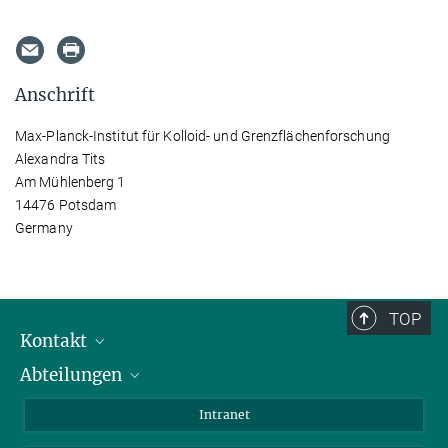
Anschrift
Max-Planck-Institut für Kolloid- und Grenzflächenforschung
Alexandra Tits
Am Mühlenberg 1
14476 Potsdam
Germany
TOP
Kontakt
Abteilungen
Mitarbeiterverzeichnis
Anfahrt
Biomaterialien
Intranet
Biomolekulare Systeme